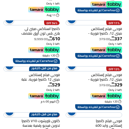
أسود
Only 1 left
Carrefour تم تنفيذه بواسطة
11 Aug
94% OFF
11% OFF
فوجي فيلم إنستاكس
كاميرا انستاكس ميني لي
ميني 12، كاميرا فورية -
بلاي بلس لون أزرق منتصف
610
337
زهري ناعم
الليل للتصوير الفوري
00
.
30
.
9,999.00
379.00
AED
AED
الهجينة
Only 3 left
Only 1 left
120 دقيقة
Carrefour تم تنفيذه بواسطة
Carrefour تم تنفيذه بواسطة
مباع من قبل كارفور
13% OFF
فوجي فيلم إنستاكس
فوجي فيلم إنستاكس
ميني 12، كاميرا فورية -
ميني 12 كاميرا فورية، علبة
529
329
أبيض طيني
هدايا، أخضر
00
.
00
.
379.00
AED
AED
Only 2 left
Only 2 left
120 دقيقة
اليوم 4:00 م
Carrefour تم تنفيذه بواسطة
مباع من قبل كارفور
11% OFF
فوجي فيلم كاميرا
كانون باورشوت V10 كاميرا
إنستاكس وايد 400
تدوين فيديو رقمية بعدسة