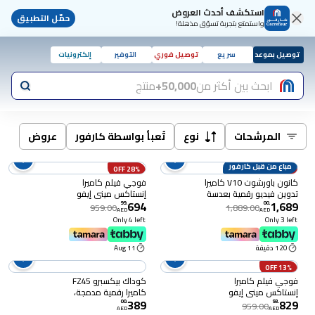
استكشف أحدث العروض
حمّل التطبيق
واستمتع بتجربة تسوّق مذهلة!
توصيل بموعد
سريع
توصيل فوري
التوفير
إلكترونيات
ابحث بين أكثر من
50,000+
منتج
المرشحات
نوع
تُعبأ بواسطة كارفور
عروض
مباع من قبل كارفور
28% OFF
11% OFF
كانون باورشوت V10 كاميرا
فوجي فيلم كاميرا
تدوين فيديو رقمية بعدسة
إنستاكس ميني إيفو
694
1,689
مدمجة 20.9 ميغابيكسل -
الهجينة الفورية، بني
99
.
00
.
959.00
1,889.00
AED
AED
أسود
Only 4 left
Only 3 left
120 دقيقة
11 Aug
13% OFF
فوجي فيلم كاميرا
كوداك بيكسبرو FZ45
إنستاكس ميني إيفو
كاميرا رقمية مدمجة،
389
829
الهجينة الفورية، وردي
بتقريب بصري 4x، ، أحمر
00
.
93
.
959.00
AED
AED