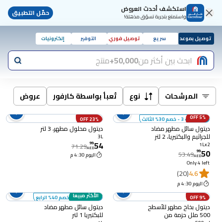
استكشف أحدث العروض
حمّل التطبيق
واستمتع بتجربة تسوّق مذهلة!
توصيل بموعد
سريع
توصيل فوري
التوفير
إلكترونيات
ابحث بين أكثر من
50,000+
منتج
المرشحات
نوع
تُعبأ بواسطة كارفور
عروض
5% OFF
أضف 3 - خصم 30% الثالث
23% OFF
ديتول سائل مطهر مضاد
ديتول محلول مطهر، 3 لتر
للجراثيم والبكتيريا، 2 لتر
3L
54
حزمة من 2
99
.
1Lx2
71.29
AED
50
99
.
53.49
اليوم 4:30 م
AED
Only 4 left
(20)
4.6
اليوم 4:30 م
الأكثر مبيعا
9% OFF
أضف 4 - خصم 40% الرابع
ديتول بخاخ مطهر للأسطح
ديتول سائل مطهر مضاد
500 ملل حزمة من
للبكتيريا 1 لتر