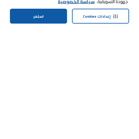
جهودنا التسويقية.
سياسة الخصوصية
إعدادات Cookies
استمر
الرئيسية
الفئات
الملف الشخصي
سلة التسوق
ابقى على تواصل معنا
خدمة العملاء
حولنا