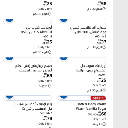
25
58
ملل
99
.
29
.
AED
AED
اليوم 6:30 م
Only 2 left
اليوم 6:30 م
سمارت آند هاندسم غسول
أورغانيك شوب جل
وجه منعش، 100 ملل،
استحمام منعش برائحة
حزمة من 2
الليمون، 400 ملل
400ml
100mlx2
25
37
99
.
29
.
AED
AED
اليوم 6:30 م
Only 1 left
اليوم 6:30 م
أورغانيك شوب جل
مرهم بريباريشن إتش لعلاج
استحمام حريري برائحة
أعراض البواسير، لتخفيف
69
التوت الأزرق، 400 ملل
الحكة والحرقان والانزعاج،
99
.
400ml
AED
25
أنبوب 30 مل
99
.
Only 1 left
AED
Only 2 left
11 Aug
اليوم 6:30 م
31% OFF
Bath & Body Works
بالم اوليف أروما سينسيشنز
Warm Vanilla Sugar
جل الاستحمام فيل ذا
66
Body Wash With Pro-
مساج مينيرال مقشر 500
45
.
500mlx2
96.45
AED
79
Vitamin B5 & Aloe
ملل، حزمه من 2
99
.
Only 1 left
AED
295ml
Only 3 left
11 Aug