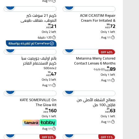
11 Aug
ACM CICASTIM Repair
كريم 21 سوفت كير
Cream For Irritated &
المرطب، منظف طبيعي
21
72
Damaged Skin 20ml
بفيتامين هـ والصبار، خالٍ
00
.
50
.
AED
AED
من الكبريتات والبارابين،
Only 2 left
Only 1 left
للبشرة الجافة
11 Aug
120 دقيقة
Carrefour تم تنفيذه بواسطة
40% OFF
Melanina Merry Colored
بالم اوليف جورميت سبا
Contact Lenses 6 Months
كريم الاستحمام الفاخر
89
بحليب جوز الهند، 500 ملل،
85
.
500mlx2
149.85
AED
47
حزمه من2
13
.
Only 1 left
AED
Only 3 left
11 Aug
11 Aug
معالج الشفاه الأصلي من
KATE SOMERVILLE On
فازلين 100 مل
The Glow Kit
160
63
00
.
27
.
AED
AED
Only 1 left
Only 1 left
11 Aug
11 Aug
32% OFF
11% OFF