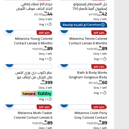
جل الاستحمام إنستيتوتو
جرجنز الترا شفاء إضافي
إسبانيول أفينا بالصبار 750
الجلد الجاف مرطب الأبيض
44
42
مل
400X2ml
50
.
00
.
65.00
47.00
AED
AED
Only 3 left
Only 2 left
11 Aug
Carrefour تم تنفيذه بواسطة
40% OFF
40% OFF
Melanina Young Colored
Melanina Tennis Colored
Contact Lenses 6 Months
Contact Lenses 6 Months
89
89
85
.
85
.
149.85
149.85
AED
AED
Only 1 left
Only 1 left
11 Aug
11 Aug
29% OFF
Bath & Body Works
عطر كلوب دي نوي انتنس
Gingham Gorgeous Body
مان للرجال من ارماف نيو
399
60
Wash 295ml
ان بوكس ، 3.6 أونصة
00
.
50
.
85.45
AED
AED
Only 2 left
Only 1 left
11 Aug
11 Aug
40% OFF
40% OFF
Melanina Multi-Tasker
Melanina Crush Pony
Colored Contact Lenses 6
Gray Colored Contact
89
89
Months
Lenses 6 Months
85
.
85
.
149.85
149.85
AED
AED
Only 1 left
Only 1 left