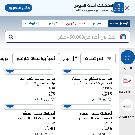
استكشف أحدث العروض
حمّل التطبيق
واستمتع بتجربة تسوّق مذهلة!
توصيل بموعد
سريع
توصيل فوري
التوفير
إلكترونيات
ابحث بين أكثر من
50,000+
منتج
المرشحات
نوع
تُعبأ بواسطة كارفور
عرو
الجميع
تيبيز فوط مكياج من القطن
كارفور سوفت كريم اليد
الحيوي 65 ضمادة - أبيض
برائحة البطيخ 30 ملل
30ml
65 Pads
3
13
29
.
49
.
Shower, Bath & Soap
AED
AED
اليوم 6:30 م
اليوم 6:30 م
أورغانيك ميمي مقشر
أورغانيك ميمي مقشر
Face & Skin Care
الجسم برائحة المانغو بوم،
الجسم بزيت اللوز العضوي
250 غرام
والفراولة، 250 غرام
250g
250g
30
26
29
.
29
.
AED
AED
اليوم 6:30 م
اليوم 6:30 م