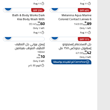
11 Aug
11 Aug
29% OFF
40% OFF
Bath & Body Works Dark
Melanina Aqua Marine
Kiss Body Wash With
Colored Contact Lenses 6
60
89
Pro-Vitamin B5 & Aloe
Months
50
.
85
.
85.45
149.85
AED
AED
295ml
Only 1 left
Only 1 left
11 Aug
11 Aug
11% OFF
جل الاستحمام إنستيتوتو
إيسي بيوتي جل التنظيف
إسبانيول ديتوكس 750 مل
اللطيف المرطب بفيتامين
42
E، 150 ملل
00
.
150ml
47.00
AED
10
79
.
Only 2 left
AED
Only 3 left
Carrefour تم تنفيذه بواسطة
اليوم 6:30 م