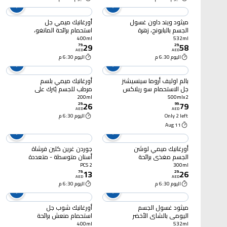
ميثود ويند داون غسول
أورغانيك ميمي جل
الجسم بالبابونج، زهرة
استحمام برائحة المانغو،
النجمة واللافندر 532 ملل
400 ملل
400ml
532ml
29
58
79
.
29
.
AED
AED
اليوم 6:30 م
اليوم 6:30 م
بالم اوليف أروما سينسيشنز
أورغانيك ميمي بلسم
جل الاستحمام سو ريلاكس
مرطب للجسم يُترك على
500 ملل، حزمه من 2
البشرة بزبدة المانغو
200ml
500mlx2
26
79
العضوية واللوتس، 200
29
.
99
.
AED
AED
ملل
Only 2 left
اليوم 6:30 م
11 Aug
أورغانيك ميمي لوشن
جوردن غرين كلين فرشاة
الجسم مغذي برائحة
أسنان متوسطة - متعددة
المانغو، 300 ملل
الألوان 2 قطع
2 PCS
300ml
13
26
79
.
29
.
AED
AED
اليوم 6:30 م
اليوم 6:30 م
ميثود غسول الجسم
أورغانيك شوب جل
اليومي بالشاي الأخضر
استحمام منعش برائحة
والأعشاب البحرية 532 ملل
غرانيتا الفراولة البرية، 400
400ml
532ml