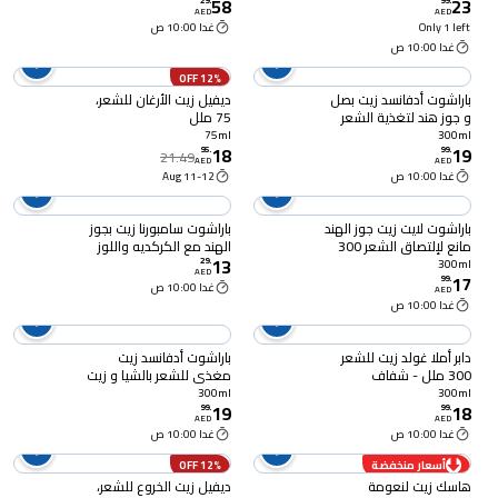
58
23
غرام
للشعر الجاف والخشن 100
29
.
99
.
AED
AED
ملل
Only 1 left
غدا 10:00 ص
غدا 10:00 ص
12% OFF
باراشوت أدفانسد زيت بصل
ديفيل زيت الأرغان للشعر،
و جوز هند لتغذية الشعر
75 ملل
300 ملل - بني
75ml
300ml
18
19
95
.
99
.
21.49
AED
AED
غدا 10:00 ص
11-12 Aug
باراشوت لايت زيت جوز الهند
باراشوت سامبورنا زيت بجوز
مانع لإلتصاق الشعر 300
الهند مع الكركديه واللوز
13
ملل
لشعر قوي وكثيف
29
.
300ml
AED
17
99
.
غدا 10:00 ص
AED
غدا 10:00 ص
دابر أملا غولد زيت للشعر
باراشوت أدفانسد زيت
300 ملل - شفاف
مغذي للشعر بالشيا و زيت
الأرغان 300 ملل - ذهبي
300ml
300ml
19
18
99
.
99
.
AED
AED
غدا 10:00 ص
غدا 10:00 ص
أسعار منخفضة
12% OFF
هاسك زيت لنعومة
ديفيل زيت الخروع للشعر،