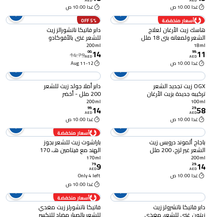
AED
AED
غدا 10:00 ص
غدا 10:00 ص
أسعار منخفضة
5% OFF
هاسك زيت الأرغان لعلاج
دابر فاتيكا ناتشورالز زيت
الشعر ولمعانه بني 18 ملل
للشعر غني بالأفوكادو
المكسيكي 200 ملل
200ml
18ml
14
11
00
.
99
.
14.79
AED
AED
غدا 10:00 ص
11-12 Aug
OGX زيت تجديد الشعر
دابر أملا جولد زيت للشعر
تركيبه جديدة بزيت الأرغان
200 ملل - أخضر
المغربي يتغلغل بعمق
200ml
100ml
14
58
لجميع أنواع الشعر 100
99
.
29
.
AED
AED
ملل
غدا 10:00 ص
غدا 10:00 ص
أسعار منخفضة
باجاج ألموند دروبس زيت
باراشوت زيت للشعر بجوز
الشعر غير لزج، 200 ملل
الهند مع فيتامين هـ، 170
ملل
170ml
200ml
9
14
79
.
29
.
AED
AED
غدا 10:00 ص
Only 4 left
غدا 10:00 ص
أسعار منخفضة
دابر فاتيكا ناتشرولز زيت
فاتيكا ناتشورلز زيت مغدي
زيتون غني للشعر، مغذي
للشعر بالصبار مضاد للتكسر