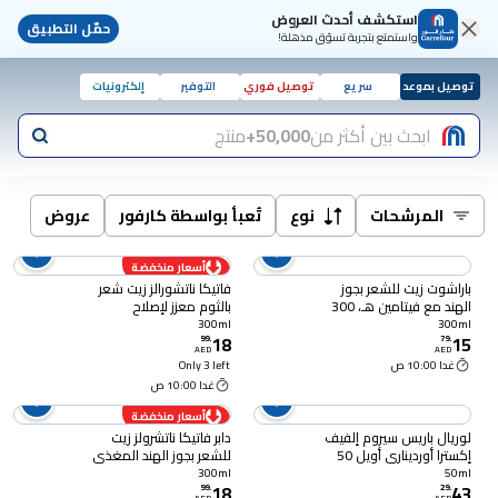
استكشف أحدث العروض
حمّل التطبيق
واستمتع بتجربة تسوّق مذهلة!
توصيل بموعد
سريع
توصيل فوري
التوفير
إلكترونيات
ابحث بين أكثر من
50,000+
منتج
المرشحات
نوع
تُعبأ بواسطة كارفور
عروض
أسعار منخفضة
باراشوت زيت للشعر بجوز
فاتيكا ناتشورالز زيت شعر
الهند مع فيتامين هـ، 300
بالثوم معزز لإصلاح
ملل
واستعادة الشعر 300 ملل
300ml
300ml
18
15
99
.
79
.
AED
AED
غدا 10:00 ص
Only 3 left
غدا 10:00 ص
أسعار منخفضة
لوريال باريس سيروم إلفيف
دابر فاتيكا ناتشرولز زيت
إكسترا أورديناري أويل 50
للشعر بجوز الهند المغذي
ملل، لجميع أنواع الشعر
لزيادة الحجم والسمك 300
300ml
50ml
18
43
ملل
99
.
29
.