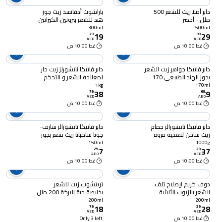
الخروع للترطيب العميق
للبشرة - 500 مل
دابر أملا زيت للشعر 500
باراشوت أدفانسد زيت جوز
ملل - أخضر
هند للشعر ببروتين الكيراتين
300 ملل - شفاف
300ml
500ml
19
29
79
.
99
.
AED
AED
غدا 10:00 ص
غدا 10:00 ص
دابر فاتيكا جواهر زيت الشعر
دابر فاتيكا ناتشورلز زيت حار
بجوز الهند الطبيعي 170
لمعالجة الشعر و التحكم
ملل
في التساقط 1 كلغ - أخضر
1kg
170ml
38
9
79
.
69
.
AED
AED
غدا 10:00 ص
غدا 10:00 ص
دابر فاتيكا ناتشورالز حمام
دابر فاتيكا ناتشورالز سارف-
زيت ساخن لتغذية فروة
جونا سامبانا زيت شعر بجوز
الرأس بخلاصة البصل 1000
الهند 150 ملل
150ml
1000g
7
37
غرام
29
.
29
.
AED
AED
غدا 10:00 ص
غدا 10:00 ص
دوف كريم لإصلاح تلف
تريتشوب زيت للشعر
الشعر بالزيوت الثلاثية
بخلاصة حبة البركة 200 ملل
المغذية، 200 ملل
200ml
200ml
18
28
79
.
29
.
AED
AED
غدا 10:00 ص
Only 3 left