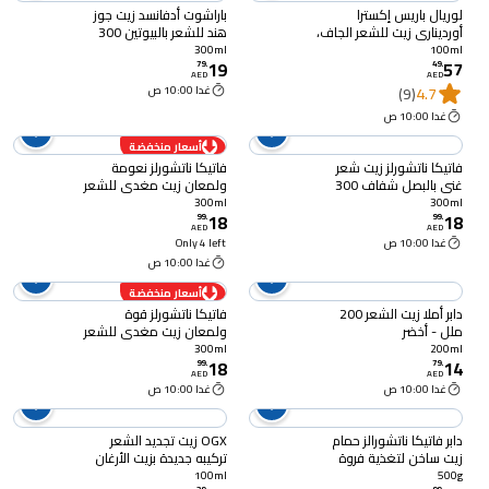
لوريال باريس إكسترا
باراشوت أدفانسد زيت جوز
أورديناري زيت للشعر الجاف،
هند للشعر بالبيوتين 300
100 ملل
ملل - شفاف
300ml
100ml
19
57
79
.
49
.
AED
AED
4.7
(9)
غدا 10:00 ص
غدا 10:00 ص
أسعار منخفضة
فاتيكا ناتشورلز زيت شعر
فاتيكا ناتشورلز نعومة
غني بالبصل شفاف 300
ولمعان زيت مغدي للشعر
ملل
باللوز 300 ملل
300ml
300ml
18
18
99
.
99
.
AED
AED
غدا 10:00 ص
Only 4 left
غدا 10:00 ص
أسعار منخفضة
دابر أملا زيت الشعر 200
فاتيكا ناتشورلز قوة
ملل - أخضر
ولمعان زيت مغدي للشعر
بالحبة السوداء 300 ملل
300ml
200ml
18
14
99
.
79
.
AED
AED
غدا 10:00 ص
غدا 10:00 ص
دابر فاتيكا ناتشورالز حمام
OGX زيت تجديد الشعر
زيت ساخن لتغذية فروة
تركيبه جديدة بزيت الأرغان
الرأس بخلاصة البصل 500
المغربي يتغلغل بعمق
100ml
500g