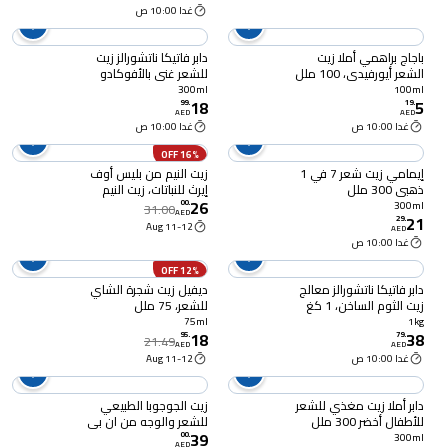
غدا 10:00 ص
باجاج براهمي أملا زيت
دابر فاتيكا ناتشورالز زيت
الشعر أيورفيدي، 100 ملل
للشعر غني بالأفوكادو
المكسيكي 300 ملل
300ml
100ml
18
5
99
.
19
.
AED
AED
غدا 10:00 ص
غدا 10:00 ص
16% OFF
إيمامي زيت شعر 7 في 1
زيت النيم من بليس أوف
ذهبي 300 ملل
إيرث للنباتات، زيت النيم
26
المضغوط على البارد للعناية
00
.
300ml
31.00
AED
21
بالبشرة، زيت النيم البري
29
.
11-12 Aug
AED
النقي 100% لصحة الشعر
غدا 10:00 ص
وفروة الرأس، مبيد حشري
خالي من المواد الكيميائية
12% OFF
ليلك هندي لطرد الآفات -
دابر فاتيكا ناتشورالز معالج
ديفيل زيت شجرة الشاي
100 مل
زيت الثوم الساخن، 1 كغ
للشعر، 75 ملل
75ml
1kg
18
38
95
.
79
.
21.49
AED
AED
غدا 10:00 ص
11-12 Aug
دابر أملا زيت مغذي للشعر
زيت الجوجوبا الطبيعي
للأطفال أخضر 300 ملل
للشعر والوجه من ان بي
39
ال ، زيت مرطب متعدد
00
.
300ml
AED