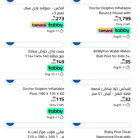
Doctor Dolphin Inflatable
انتكس - دينولاند بلاي سنتر ،
Bounce House with
لعمر 3+
273
1,799
Bouncers Slide Toddler
75
.
00
.
AED
AED
Ball Pit Bouncy Play
Only 2 left
House
8-11 Aug
8-11 Aug
AirMyFun Water Melon
بيست واي حوض سباحة
Ball Pool for Kids 3+,
مع مظلة 140×140×114
149
35
61x61x26CM
سم
00
.
99
.
AED
AED
8-11 Aug
10-11 Aug
إنتيكس كرة شاطئ لامعة
Doctor Dolphin Inflatable
قابلة للنفخ - أبيض 51 سم
Pool, 180 X 135 X 60
115
32
cm, for Ages 3+
IT59020
00
.
00
.
AED
AED
Only 3 left
8-11 Aug
8-11 Aug
Baby Pool Float
هابي هوب مركز لعب 4
Swimming Float with
في 1 300 × 280 × 210