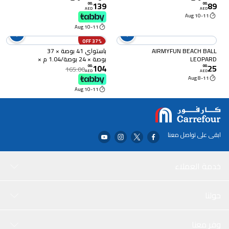
139
89
22
00
.
00
.
AED
AED
10-11 Aug
10-11 Aug
37% OFF
AIRMYFUN BEACH BALL
باستواي 41 بوصة × 37
LEOPARD
بوصة × 24 بوصة/1.04 م ×
104
25
94 سم × 61 سم كرة من
00
.
00
.
165.00
AED
AED
نوع سورت أن بلاي
8-11 Aug
10-11 Aug
ابقى على تواصل معنا
خدمة العملاء
حولنا
وفر معنا