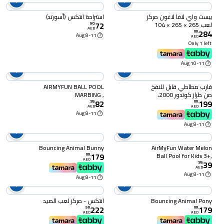
بيست واي لافا لاغون مركز
استراحة انتكس (أسورتد)
72
لعب 265 × 265 × 104
50
.
AED
284
سم - متعدد الألوان
00
.
8-11 Aug
AED
Only 1 left
10-11 Aug
قارب مطاطي قابل للنفخ
AIRMYFUN BALL POOL
من طراز كوندور 2000،
MARBING ,
82
199
المقاس: 1.85 متر × 97
160x160x55CM , 3+
99
.
00
.
AED
AED
سم / 6 أقدام و1 بوصة ×
Years
8-11 Aug
38 بوصة
8-11 Aug
Bouncing Animal Bunny
AirMyFun Water Melon
179
Ball Pool for Kids 3+,
00
.
AED
39
86x86x26CM
99
.
AED
8-11 Aug
8-11 Aug
Bouncing Animal Pony
انتكس - مركز لعب الصيد
222
179
50
.
00
.
AED
AED