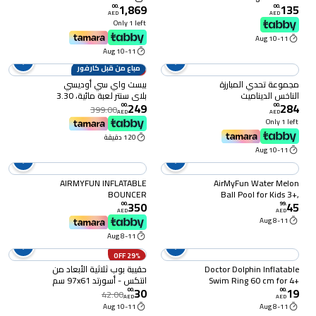
1,869
135
Canopy Inflatable Floatie
سم، 9114 بوصة
00
.
00
.
AED
AED
Swim Ring for Kids Aged
Only 1 left
6-36 Months
10-11 Aug
10-11 Aug
مباع من قبل كارفور
38% OFF
مجموعة تحدي المبارزة
بيست واي سي أوديسي
الناخس الديناميت
بلاي سنتر لعبة مائية، 3.30
249
284
× 1.88 × 1.17 متر
00
.
00
.
399.00
AED
AED
Only 1 left
120 دقيقة
10-11 Aug
AIRMYFUN INFLATABLE
AirMyFun Water Melon
BOUNCER
Ball Pool for Kids 3+,
350
45
,175x175x148CM , 3-6
102x102x38CM
00
.
99
.
AED
AED
Years
8-11 Aug
8-11 Aug
29% OFF
Doctor Dolphin Inflatable
حقيبة بوب ثلاثية الأبعاد من
Swim Ring 60 cm for 4+
انتكس - أسورتد 97x61 سم
30
19
Years – Featuring Fun
00
.
00
.
42.00
AED
AED
Designs With Dolphin
10-11 Aug
8-11 Aug