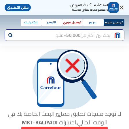
استكشف أحدث العروض
حمّل التطبيق
واستمتع بتجربة تسوّق مذهلة!
توصيل بموعد
سريع
توصيل فوري
التوفير
إلكترونيات
ابحث بين أكثر من
50,000+
منتج
لا توجد منتجات تطابق معايير البحث الخاصة بك في
الوقت الحالي.اختبارات
MKT-KALIYADI