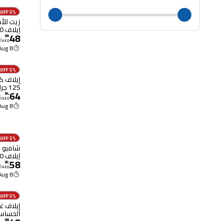
5% OFF
زيت للأ
إيلاف 250 مل
48
88
.
5
AED
8 Aug
5% OFF
إيلاف ك
125 جرام
64
84
.
5
AED
8 Aug
5% OFF
شامبو ا
إيلاف 400 مل
58
85
.
5
AED
8 Aug
5% OFF
إيلاف غ
الحساسة، 50
88
.