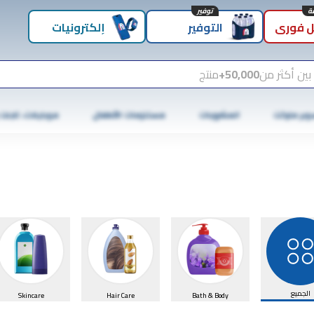
توفير
 فوري
التوفير
إلكترونيات
بين أكثر من
50,000+
منتج
وبر ماركت
المشروبات
مستلزمات الأطفال
موبايلات، تابلت
الجميع
Skincare
Hair Care
Bath & Body