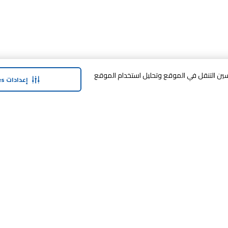
وافق على تخزين cookies على جهازك لتحسين التنقل في الموقع وتحليل استخدام الموقع
إعدادات Cookies
حولنا
وفر معنا
نبذة عن ماجد الفطيم
خدمة الضمان المم
نبذة عن كارفور
خطة الدفع المرنة
حول ماجد الفطيم كارفور و المجتمع ماركات
مكافآت SHARE
كارفور
العلامات التجارية
بيع معنا
الأخبار والبيانات الصحفية