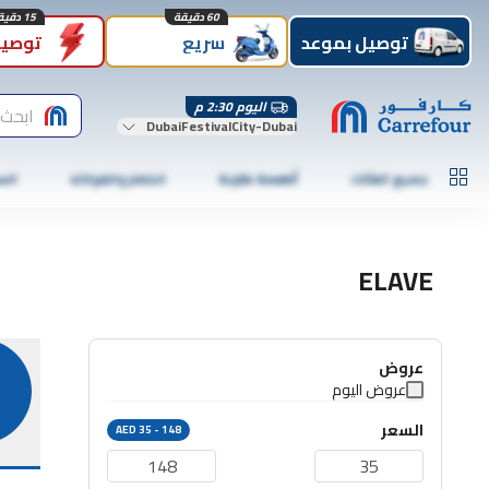
60 دقيقة
15 دقيقة
توصيل بموعد
سريع
توصيل
اليوم 2:30 م
ابحث 
DubaiFestivalCity-Dubai
جميع الفئات
أطعمة طازجة
الخضار والفواكه
الس
ELAVE
عروض
عروض اليوم
السعر
AED 35 - 148