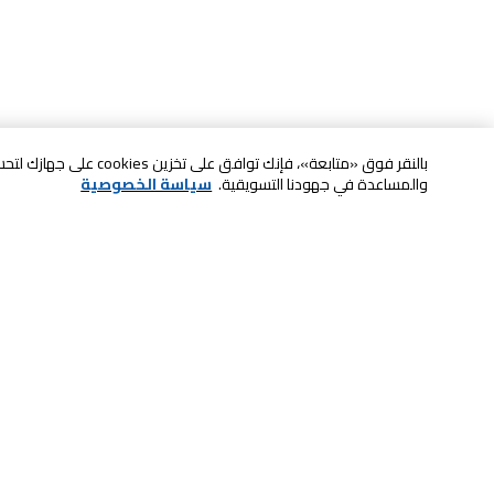
بالنقر فوق «متابعة»، فإنك ت
والمساعدة في جهودنا التسويقية.
سياسة الخصوصية
خدمة العملاء
الصيانة والضمان
ابقى على تواصل معنا
الاسترجاع و التبديل
الدفع بأمان عبر الانترنت
الشحن والتسليم
تواصل معنا عبر الدردشة للحصول على
الدفع عند الاستلام
المساعدة
لا تشيل همها حنًا نوصلها
اتصل بنا للحصول على المساعدة
800-73232
إعدادات ملفات تعريف الارتباط