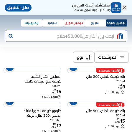
استكشف أحدث العروض
حمّل التطبيق
واستمتع بتجربة تسوّق مذهلة!
توصيل بموعد
سريع
توصيل فوري
التوفير
إلكترونيات
ابحث بين أكثر من
50,000+
منتج
المرشحات
نوع
أسعار منخفضة
باك كريمة للطبخ، 200 ملل
المراعي اختيار الشيف
كريمة طبخ مبسترة كاملة
200ml
8
الدسم، 500 ملل
49
.
500ml
AED
15
79
.
اليوم 6:30 م
AED
اليوم 6:30 م
أسعار منخفضة
باك كريمة للطبخ، 500 ملل
كارفور كريمة الصويا قليلة
الدسم ، 200 ملل، حزمة
500ml
15
من 3
29
.
200mlx3
AED
17
99
.
اليوم 6:30 م
AED
اليوم 6:30 م