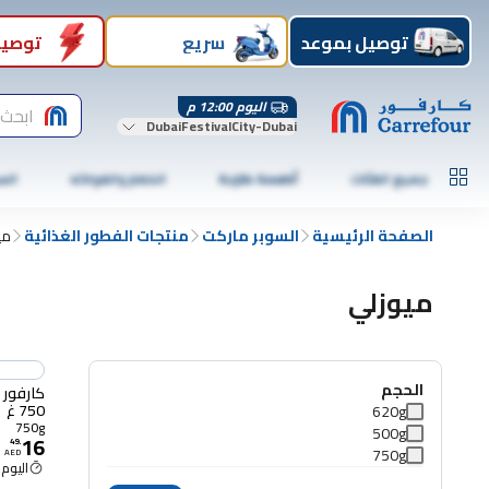
توصيل بموعد
سريع
توصيل
اليوم 12:00 م
ابحث 
DubaiFestivalCity-Dubai
جميع الفئات
أطعمة طازجة
الخضار والفواكه
الس
الصفحة الرئيسية
السوبر ماركت
منتجات الفطور الغذائية
مي
ميوزلي
الحجم
كارفور 
750 غ
620g
750g
500g
16
49
.
750g
AED
اليوم 12:00 م