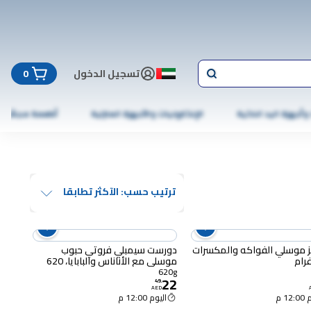
تسجيل الدخول
0
 وأجهزة اليد الذكية
الإلكترونيات والأجهزة المنزلية
أطعمة مجمّدة
ترتيب حسب: الآكثر تطابقا
ز موسلي الفواكه والمكسرات
دورست سيمبلي فروتي حبوب
موسلي مع الأناناس والبابايا، 620
غرام
620g
22
49
.
AED
12 م
اليوم 12:00 م