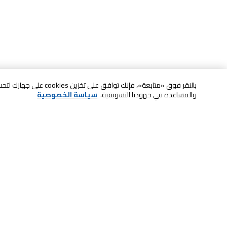
بالنقر فوق «متابعة»، فإنك ت
والمساعدة في جهودنا التسويقية.
سياسة الخصوصية
خدمة العملاء
الصيانة والضمان
ابقى على تواصل معنا
الاسترجاع و التبديل
الدفع بأمان عبر الانترنت
الشحن والتسليم
تواصل معنا عبر الدردشة للحصول على
الدفع عند الاستلام
المساعدة