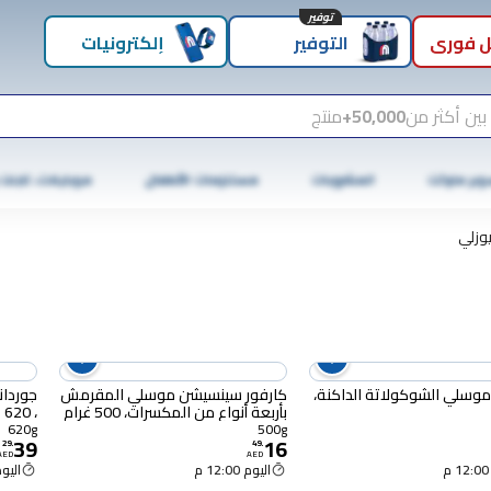
توفير
 فوري
التوفير
إلكترونيات
بين أكثر من
50,000+
منتج
وبر ماركت
المشروبات
مستلزمات الأطفال
موبايلات، تابلت
وزلي
موسلي الشوكولاتة الداكنة،
كارفور سينسيشن موسلي المقرمش
جوردان
بأربعة أنواع من المكسرات، 500 غرام
، 620 غرام
620g
500g
39
16
29
.
49
.
AED
AED
اليوم 12:00 م
اليوم :00