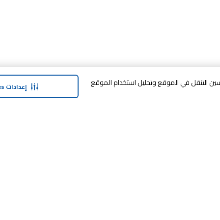
وافق على تخزين cookies على جهازك لتحسين التنقل في الموقع وتحليل استخدام الموقع
إعدادات Cookies
حولنا
وفر معنا
نبذة عن ماجد الفطيم
خدمة الضمان المم
نبذة عن كارفور
خطة الدفع المرنة
حول ماجد الفطيم كارفور و المجتمع ماركات
مكافآت SHARE
كارفور
العلامات التجارية
بيع معنا