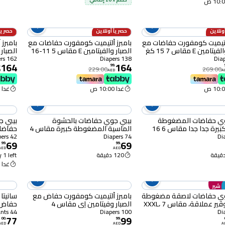
ونلاين
حصرياً أونلاين
حصرياً
28% OFF
28% OFF
ألتيميت كومفورت حفاضات مع
بامبرز ألتيميت كومفورت حفاضات مع
بامبرز
الصبار والفيتامين E مقاس 7 15 كغ
الصبار والفيتامين E مقاس 5 11-16
+ عبوة عملاقة 35 حفاض حزمة من
كغ عبوة ضخمة 46 حفاض حزمة من
162 Diapers
138 Diapers
164
164
3
حزمة م
.
99
.
229.00
269.00
D
AED
A
غدا 10:00 ص
غدا 10:00 ص
وي حفاضات المضغوطة
بيبي جوي حفاضات بالحشوة
بيبي ج
جونيور كبيرة جدا جدا مقاس 6 16
الماسية المضغوطة كبيرة مقاس 4
عملاقة 46 حفاض
10-18 كغ حزمة عملاقة 74 حفاض
جدًا، 18 كغ+، حزمة عملاقة من 42
42 Diapers
74 Diapers
69
69
99
.
99
.
AED
AED
120 دقيقة
 1 left
غدا 10:00 ص
ى شير
وي حفاضات لاصقة مضغوطة
بامبرز ألتيميت كومفورت حفاض مع
سانيتا
عبوة توفير عملاقة، مقاس 7 XXXL،
الصبار وفيتامين إي مقاس 4
للأطفال بوزن 9 إلى 14 كغ ، 100
حفاض
44 Pants
100 Diapers
77
99
حفاض
00
.
99
.
AED
AED
A