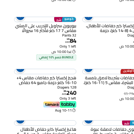
كومبو
انضم إلى شير
إكسترا كير حفاضات للأطفال،
بيوربورن سراويل للتدريب على المشي
مقاس 4 (8-14 كغ)، حزمة
مقاس 7 17 كغ فأكثر 16 سروالًا
4 حفاضة
حزمة من قطعتين
32 Pants
84
49
.
AED
Only 1 left
غدا 10:00 ص
BUNDLE خصم %10 إضافي
 أونلاين
 حفاضات بشريط لاصق بلمسة
هجيز إكسترا كير حفاضات مقاس 4+
فاخرة للبشرة، مقاس 5 (11-16 كغ)،
10-16 كلغ حزمة جامبو 64 حفاض
128 Diapers
240
00
.
65.79
AED
Only 3 left
10-11 Aug
لى شير
جوي حفاضات لاصقة عبوة
هاغيز إكسترا كاير حفاض للأطفال