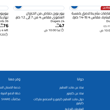
ونلاين
حفاضات بشريط لاصق بلمسة
بيور بورن حفاض من الخيزران
بيوربو
فاخرة للبشرة، مقاس 4 (9-14 كغ)،
العضوي مقاس 4 من 7 إلى 12 كغ،
24 حفاض
35 قطعة
36 Pants
24 Diapers
76
47
99
.
79
.
65.7
AED
AED
غدا 10:00 ص
 4 left
120 دقيقة
حولنا
وفر معنا
نبذة عن ماجد الفطيم
خدمة الضمان المم
نبذة عن كارفور
خطة الدفع المرنة
حول ماجد الفطيم كارفور و المجتمع ماركات
مكافآت SHARE
كارفور
العلامات التجارية