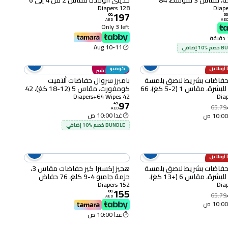
عملاقة، مقاس 3 متوسط، 84
حديثي الولادة مقاس 2 من 4 إلى 6
حزمة من 2
كغ، حزمة كبيرة من 2، 64 حفاض
128 Diapers
197
00
.
00
AED
AE
Only 3 left
10-11 Aug
1 إضافي
 أونلاين
كومبو
انضم إلى شير
 حفاضات بشريط لاصق بلمسة
بامبرز سروال حفاضات ألتميت
فاخرة للبشرة، مقاس 1 (2-5 كغ)، 66
كومفورت، مقاس 5 (12-18 كغ)، 42
سروال - ملمس قطني ناعم +
42 Diapers+64 Wipes
97
مناديل مبللة كومبليت كلين بتركيبة
49
.
65.79
AED
ألوفيرا، 64 منديل
غدا 10:00 ص
BUNDLE خصم %10 إضافي
 أونلاين
 حفاضات بشريط لاصق بلمسة
هجيز إكسترا كير حفاضات مقاس 3،
فاخرة للبشرة، مقاس 6 (+13 كغ)،
حزمة جامبو 4-9 كلغ، 76 حفاض
152 Diapers
155
00
.
65.79
AED
غدا 10:00 ص