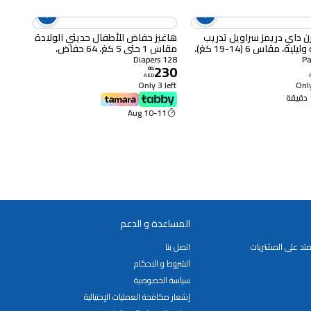
رن داي دريمز سراويل تدريب
هاغيز حفاض للأطفال حديثي الولادة
نهارية وليلية، مقاس 6 (14-19 كغ)،
مقاس 1 حتى 5 كغ، 64 حفاض،
حزمة من 2
128 Diapers
230
00
.
AED
Only 3 left
Only
10-11 Aug
المساعدة و الدعم
تد على المشتريات
اتصل بنا
الشروط و الاحكام
سياسة الخصوصية
إشعار مكافحة العمليات الإحتيالية