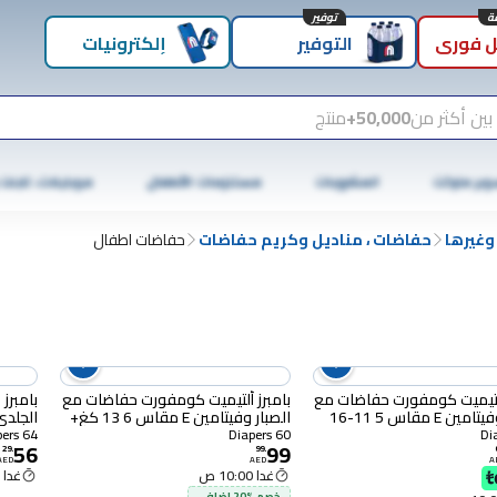
توفير
 فوري
التوفير
إلكترونيات
بين أكثر من
50,000+
منتج
وبر ماركت
المشروبات
مستلزمات الأطفال
موبايلات، تابلت
وغيرها
حفاضات ، مناديل وكريم حفاضات
حفاضات اطفال
ألتيميت كومفورت حفاضات مع
بامبرز ألتيميت كومفورت حفاضات مع
بامبرز
الصبار وفيتامين E مقاس 5 11-16
الصبار وفيتامين E مقاس 6 13 كغ+
الجلدي
صندوق ضخم يحتوي على 60 حفاض
64 Diapers
60 Diapers
56
99
كغ حزمة ك
29
.
99
.
AED
AED
A
غدا 10:00 ص
غدا 10:00 ص
خصم %20 إضافي