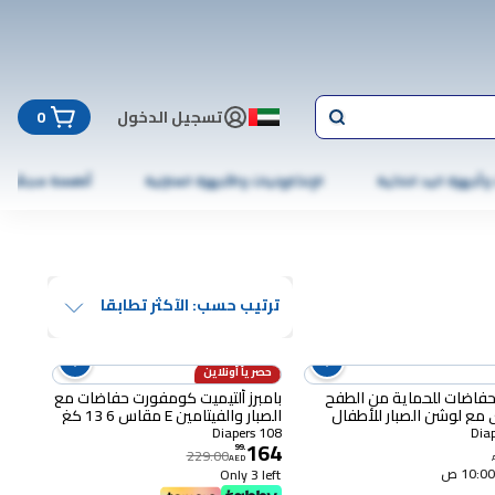
تسجيل الدخول
0
 وأجهزة اليد الذكية
الإلكترونيات والأجهزة المنزلية
أطعمة مجمّدة
ترتيب حسب: الآكثر تطابقا
حصرياً أونلاين
28% OFF
 حفاضات للحماية من الطفح
بامبرز ألتيميت كومفورت حفاضات مع
 مع لوشن الصبار للأطفال
الصبار والفيتامين E مقاس 6 13 كغ
حديثي الولادة مقاس 2 من 3 إلى 8
+ عبوة ميغا 36 حفاض حزمة من 3
108 Diapers
164
بيرة 64 حفاض
99
.
229.00
AED
Only 3 left