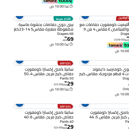
غدا 10:00 ص
 أونلاين
الأكثر مبيعا
 ألتيميت كومفورت حفاضات مع
بيبي جوي حفاضات بحشوة ماسية
الصبار والفيتامين E مقاس 4 من 9
مضغوطة صغيرة مقاس5 14-23كغ
إلى 14 كغ عبوة ضخمة 54 حفاض
حزمة ضخمة 66 حفاض
66 Diapers
69
ن 3
99
.
99
229.00
AED
AE
غدا 10:00 ص
53% OFF
وي كومبرسد دايموند
سانيتا بامبي إكسترا كومفورت
حفاضات 4 قطع مزدوجة، مقاس كبير
حفاض كبير مريح، مقاس 4، 50
حفاض
50 Pants
29
99
.
63.99
AED
Only
غدا 10:00 ص
53% OFF
 بامبي إكسترا كومفورت
سانيتا بامبي إكسترا كومفورت
حفاض كبير مريح، مقاس 5، 44
حفاض كبير مريح، مقاس 6، 40
حفاض
40 Pants
29
99
.
63.99
AED