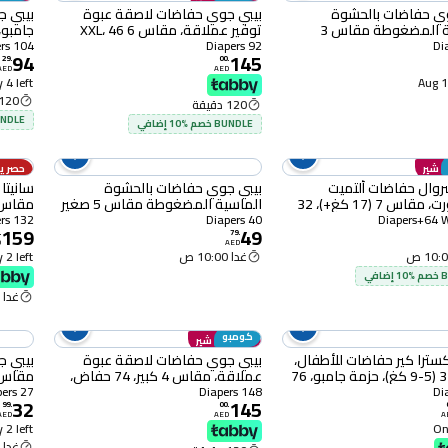
وي حفاضات بالحشوة
بيبي جوي حفاضات لاصقة عبوة
بيبي 
الماسية المضغوطة مقاس 3
توفير عملاقة، مقاس 6 XXL، 46
متوسط 6-12 كغ حزمة كبيرة 52
حفاض، حزمة من 2
حزمة م
104 Diapers
92 Diapers
94
145
29
.
00
.
AED
AED
 4 left
1
120 دقيقة
120 دقيقة
BUNDLE خصم %0
BUNDLE خصم %10 إضافي
ى شير
حصرياً
سروال حفاضات ألتميت
بيبي جوي حفاضات بالحشوة
سانيتا
كومفورت، مقاس 7 (17 كغ+)، 32
الماسية المضغوطة مقاس 5 صغير
- ملمس قطني ناعم +
14-23 كغ حزمة كبيرة 40 حفاض
جامبو 44 حفاض حزمة من 
132 Diapers
40 Diapers
159
49
مبللة كومبليت كلين بتركيبة
.
79
.
D
AED
غدا 10:00 ص
 2 left
افي
غدا 10:00 ص
كومبو
انضم إلى شير
كسترا كير حفاضات للأطفال،
بيبي جوي حفاضات لاصقة عبوة
بيبي 
مقاس 3 (5-9 كغ)، حزمة جامبو، 76
عملاقة، مقاس 4 كبير، 74 حفاض،
حزمة من 2
اقتصادي
27 Diapers
148 Diapers
32
145
99
.
00
.
AED
AED
A
 2 left
Onl
غدا 10:00 ص