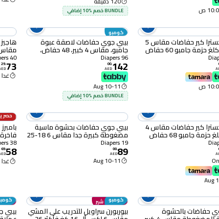
120 دقيقة
BUNDLE خصم %10 إضافي
كومبو
هجيز إكسترا كير حفاضات مقاس 5
بيبي جوي حفاضات لاصقة عبوة
هاجيز 
جامبو، مقاس 4 كبير، 48 حفاض،
حزمة من 2
اقتصادية، 0
40 Diapers
96 Diapers
73
142
29
.
00
.
AED
AED
A
غدا 10:00 ص
10-11 Aug
BUNDLE خصم %10 إضافي
حصرياً
11% OFF
هجيز إكسترا كير حفاضات مقاس 4
بيبي جوي حفاضات بحشوة ماسية
بامبرز
مضغوطة كبيرة جدا مقاس 6 18-25
كغ حزمة إقتصادية 19 حفاض
38 عدد
38 Diapers
19 Diapers
58
89
69
.
00
.
AED
AED
A
10-11 Aug
Onl
غدا 10:00 ص
1
كومبو
كومبو
انضم إلى شير
انضم إ
وي حفاضات بالحشوة
بيوربورن سراويل للتدريب على المشي
بيبي 