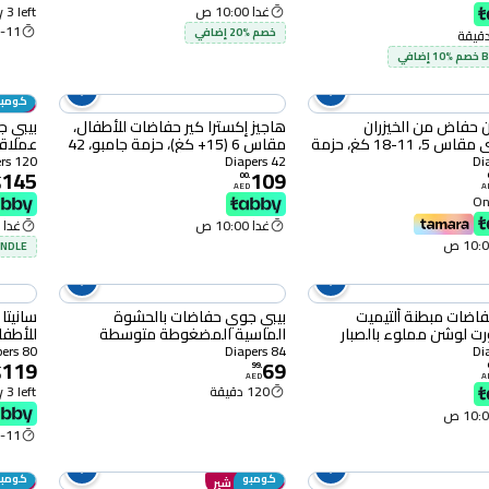
غدا 10:00 ص
 3 left
11 Aug
خصم %20 إضافي
افي
كومبو
انضم إ
رن حفاض من الخيزران
هاجيز إكسترا كير حفاضات للأطفال،
بيبي 
العضوي مقاس 5، 11-18 كغ، حزمة
مقاس 6 (15+ كغ)، حزمة جامبو، 42
حفاضة
حزمة م
120 Diapers
42 Diapers
145
109
.
00
.
D
AED
A
Onl
غدا 10:00 ص
غدا 10:00 ص
BUNDLE خصم %0
حفاضات مبطنة ألتيميت
بيبي جوي حفاضات بالحشوة
 لوشن مملوء بالصبار
الماسية المضغوطة متوسطة
وفيتامين هـ مقاس 7 (15+ كلغ) 52
مقاس 3 6-12 كغ حزمة عملاقة 84
كبيرة من 0
80 Diapers
84 Diapers
119
69
حفاض
.
99
.
D
AED
A
120 دقيقة
 3 left
11 Aug
كومبو
كومبو
انضم إلى شير
انضم إ