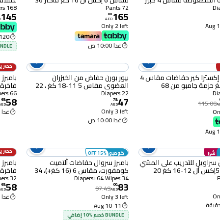
الماسية المضغوطة مقاس 4 كبير
مقاس 6 إكس أل 16 كغ فأكثر 36
سروالًا حزمة من قطعتين
حفاض، 
168 Diapers
72 Pants
145
165
.
00
.
D
AED
Only 2 left
1
120 دقيقة
غدا 10:00 ص
BUNDLE خصم %0
حصرياً
11% OFF
هيوجيز إكسترا كير حفاضات مقاس 4
بيور بورن حفاض من الخيزران
بامبرز
العضوي مقاس 5 11-18 كغ ، 22
حفاض
عدد
66 Diapers
22 Diapers
58
47
69
.
79
.
115.00
AED
AED
A
Only 3 left
Onl
غدا 10:00 ص
غدا 10:00 ص
1
حصرياً
ى شير
كومبو
15% OFF
11% OFF
ن سراويل للتدريب على المشي
بامبرز سروال حفاضات ألتميت
بامبرز
مقاس 5إكس أل 12-16 كغ 20
كومفورت، مقاس 6 (16 كغ+)، 34
 حزمة من قطعتين
سروال - ملمس قطني ناعم +
32 عدد
32 Diapers
34 Diapers+64 Wipes
58
83
مناديل مبللة كومبليت كلين بتركيبة
69
.
00
.
97.49
AED
AED
ألوفيرا، 64 منديل
Onl
Only 3 left
غدا 10:00 ص
10-11 Aug
BUNDLE خصم %10 إضافي