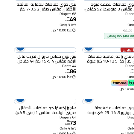
جوي حفاضات لاصقة عبوة
بيبي جوي حفاضات للحماية الفائقة
جامبو، مقاس 3 متوسط، 52 حفاض،
للأطفال مقاس صغير 2 3.5-7 كغ
ن 2
حزمة جامبو من 68
68 Diapers
49
79
.
AED
Only 3 left
Only
غدا 10:00 ص
1 إضافي
 أونلاين
 بامبي راحة إضافية حفاضات
بيور بورن حفاض سروال تدريب قابل
مقاس كبير جدًا 5 12-18 كغ عبوة
للرفع مقاس 4 9-15 كغ 44 حفاض
3
سروال
44 Pants
86
99
.
00
AED
AE
Only
غدا 10:00 ص
جوي حفاضات مضغوطة
هاجيز إكسترا كير حفاضات للأطفال
مقاس جونيور 5، 14-25 كغ، حزمة
حديثي الولادة، مقاس 1 (حتى 5 كغ)،
ة من 27
حزمة جامبو، 64 حفاضة
64 Diapers
73
79
.
AED
Only 4 left
Only
غدا 10:00 ص