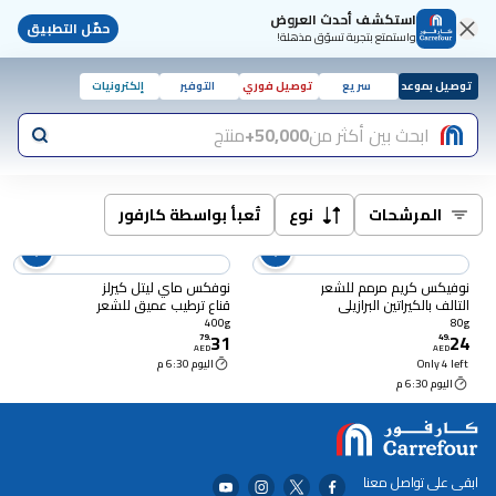
استكشف أحدث العروض
حمّل التطبيق
واستمتع بتجربة تسوّق مذهلة!
توصيل بموعد
سريع
توصيل فوري
التوفير
إلكترونيات
ابحث بين أكثر من
50,000+
منتج
المرشحات
نوع
تُعبأ بواسطة كارفور
نوفيكس كريم مرمم للشعر
نوفكس ماي ليتل كيرلز
التالف بالكيراتين البرازيلي
قناع ترطيب عميق للشعر
أبيض 80 غرام
المجعد للصغار أبيض 400
400g
80g
31
24
ملل
79
.
49
.
AED
AED
Only 4 left
اليوم 6:30 م
اليوم 6:30 م
ابقى على تواصل معنا