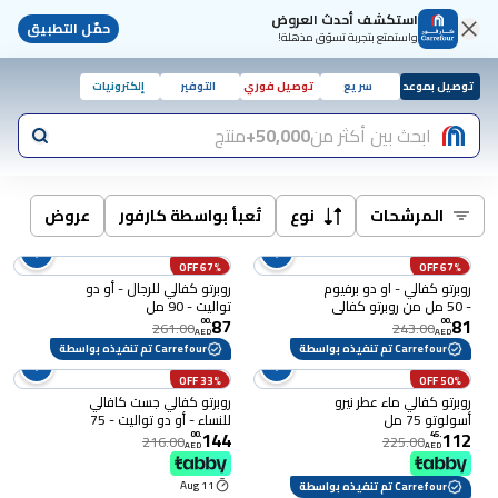
استكشف أحدث العروض
حمّل التطبيق
واستمتع بتجربة تسوّق مذهلة!
توصيل بموعد
سريع
توصيل فوري
التوفير
إلكترونيات
ابحث بين أكثر من
50,000+
منتج
المرشحات
نوع
تُعبأ بواسطة كارفور
عروض
67% OFF
67% OFF
روبرتو كفالي - او دو برفيوم
روبرتو كفالي للرجال - أو دو
- 50 مل من روبرتو كفالي
تواليت - 90 مل
87
81
للنساء
00
.
00
.
261.00
243.00
AED
AED
Carrefour تم تنفيذه بواسطة
Carrefour تم تنفيذه بواسطة
33% OFF
50% OFF
روبرتو كفالي ماء عطر نيرو
روبرتو كفالي جست كافالي
أسولوتو 75 مل
للنساء - أو دو تواليت - 75
144
112
مل
00
.
45
.
216.00
225.00
AED
AED
11 Aug
Carrefour تم تنفيذه بواسطة