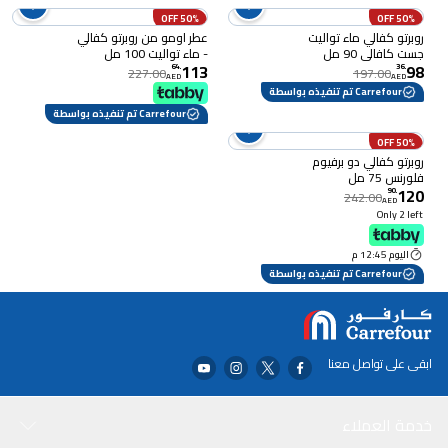
50% OFF
50% OFF
روبرتو كفالي ماء تواليت
عطر اومو من روبرتو كفالي
جست كافالي 90 مل
- ماء تواليت 100 مل
113
98
64
.
36
.
227.00
197.00
AED
AED
Carrefour تم تنفيذه بواسطة
Carrefour تم تنفيذه بواسطة
50% OFF
روبرتو كفالي دو برفيوم
فلورنس 75 مل
120
90
.
242.00
AED
Only 2 left
اليوم 12:45 م
Carrefour تم تنفيذه بواسطة
ابقى على تواصل معنا
خدمة العملاء