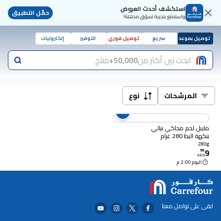
استكشف أحدث العروض
حمّل التطبيق
واستمتع بتجربة تسوّق مذهلة!
توصيل بموعد
سريع
توصيل فوري
التوفير
إلكترونيات
ابحث بين أكثر من
50,000+
منتج
المرشحات
نوع
مايبل لحم محاكي نباتي
بنكهة البط 280 غرام
280g
9
99
.
AED
اليوم 2:00 م
ابقى على تواصل معنا