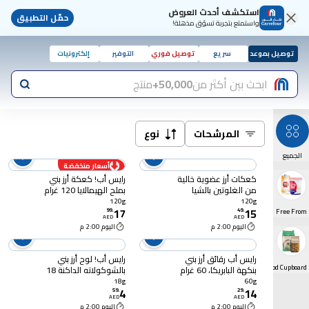
استكشف أحدث العروض
حمّل التطبيق
واستمتع بتجربة تسوّق مذهلة!
توصيل بموعد
سريع
توصيل فوري
التوفير
إلكترونيات
ابحث بين أكثر من
50,000+
منتج
المرشحات
نوع
الجميع
أسعار منخفضة
كعكات أرز عضوية خالية
رايس أب! كعكة أرز بني
من الغلوتين بالشيا
بملح الهيمالايا 120 غرام
والكينوا ، 120 غرام
120g
120g
17
15
99
.
49
.
Free From
AED
AED
اليوم 2:00 م
اليوم 2:00 م
رايس أب رقائق أرز بني
رايس أب! لوح أرز بني
Organic Food Cupboard
بنكهة البابريكا، 60 غرام
بالشوكولاته الداكنة 18
غرام
18g
60g
4
14
59
.
29
.
AED
AED
اليوم 2:00 م
اليوم 2:00 م