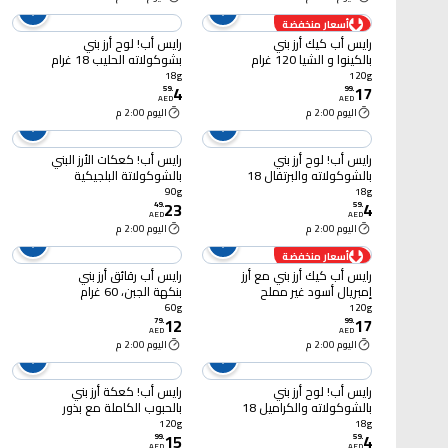
أسعار منخفضة
رايس أب كيك أرز بني
رايس أب! لوح أرز بني
بالكينوا و الشيا 120 غرام
بشوكولاته الحليب 18 غرام
18g
120g
4
17
59
.
99
.
AED
AED
اليوم 2:00 م
اليوم 2:00 م
رايس أب! لوح أرز بني
رايس أب! كعكات الأرز البني
بالشوكولاته والبرتقال 18
بالشوكولاتة البلجيكية
غرام
الداكنة، 90 غرام
90g
18g
23
4
49
.
59
.
AED
AED
اليوم 2:00 م
اليوم 2:00 م
أسعار منخفضة
رايس أب كيك أرز بني مع أرز
رايس أب رقائق أرز بني
إمبريال أسود غير مملح
بنكهة الجبن، 60 غرام
120 غرام
60g
120g
12
17
79
.
99
.
AED
AED
اليوم 2:00 م
اليوم 2:00 م
رايس أب! لوح أرز بني
رايس أب! كعكة أرز بني
بالشوكولاته والكراميل 18
بالحبوب الكاملة مع بذور
غرام
دوار الشمس، 120 غرام
120g
18g
15
4
99
.
59
.
AED
AED