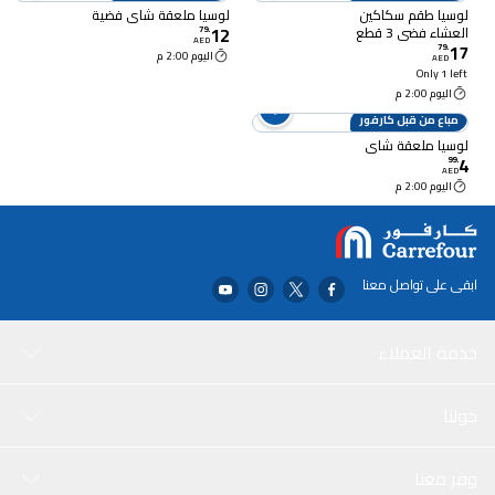
لوسيا طقم سكاكين
لوسيا ملعقة شاي فضية
12
العشاء فضي 3 قطع
79
.
AED
17
79
.
اليوم 2:00 م
AED
Only 1 left
اليوم 2:00 م
مباع من قبل كارفور
لوسيا ملعقة شاي
4
99
.
AED
اليوم 2:00 م
ابقى على تواصل معنا
خدمة العملاء
حولنا
وفر معنا