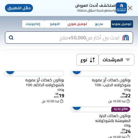
استكشف أحدث العروض
حمّل التطبيق
واستمتع بتجربة تسوّق مذهلة!
توصيل بموعد
سريع
توصيل فوري
التوفير
إلكترونيات
ابحث بين أكثر من
50,000+
منتج
المرشحات
نوع
بونالون كعكات أرز عضوية
بونالون كعكات أرز عضوية
بشوكولاته الحليب، 100
بالشوكولاته الداكنة، 100
غرام
غرام
100g
100g
19
22
49
.
99
.
AED
AED
غدا 10:00 ص
غدا 10:00 ص
منتج جديد
بونالون كعكات الذرة
المقرمشة بالشوكولاته
العضوية، 100 غرام
100g
24
29
.
AED
غدا 10:00 ص