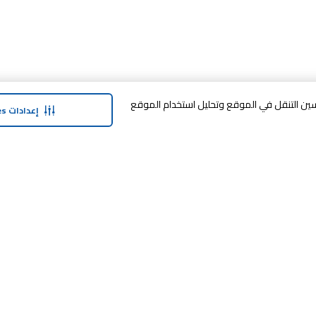
وافق على تخزين cookies على جهازك لتحسين التنقل في الموقع وتحليل استخدام الموقع
إعدادات Cookies
حولنا
وفر معنا
نبذة عن ماجد الفطيم
خدمة الضمان المم
نبذة عن كارفور
خطة الدفع المرنة
حول ماجد الفطيم كارفور و المجتمع ماركات
مكافآت SHARE
كارفور
العلامات التجارية
بيع معنا
الأخبار والبيانات الصحفية