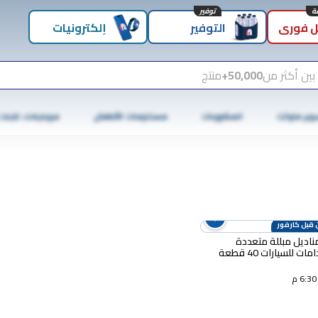
توفير
 فوري
التوفير
إلكترونيات
بين أكثر من
50,000+
منتج
وبر ماركت
المشروبات
مستلزمات الأطفال
موبايلات، تابلت
 قبل كارفور
ناديل مبللة متعددة
الإستخدامات للسيارات 40 قطعة