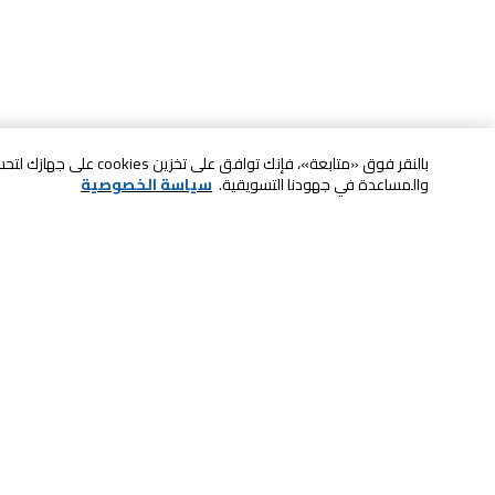
بالنقر فوق «متابعة»، فإنك ت
والمساعدة في جهودنا التسويقية.
سياسة الخصوصية
خدمة العملاء
الصيانة والضمان
ابقى على تواصل معنا
الاسترجاع و التبديل
الدفع بأمان عبر الانترنت
الشحن والتسليم
تواصل معنا عبر الدردشة للحصول على
الدفع عند الاستلام
المساعدة
لا تشيل همها حنًا نوصلها
اتصل بنا للحصول على المساعدة
800-73232
إعدادات ملفات تعريف الارتباط