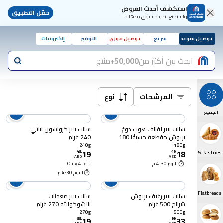
استكشف أحدث العروض
حمّل التطبيق
واستمتع بتجربة تسوّق مذهلة!
توصيل بموعد
سريع
توصيل فوري
التوفير
إلكترونيات
ابحث بين أكثر من
50,000+
منتج
المرشحات
نوع
الجميع
سانت بيير لفائف هوت دوغ
سانت بيير كرواسون نباتي
بريوش مقطعة مسبقًا 180
240 غرام
غرام
240g
180g
19
18
49
.
Fresh Croissants & Pastries
49
.
AED
AED
اليوم 4:30 م
Only 4 left
اليوم 4:30 م
Fresh Breads & Flatbreads
سانت بيير رغيف بريوش
سانت بيير معجنات
شرائح 500 غرام.
بالشوكولاته 270 غرام
270g
500g
19
33
99
.
99
.