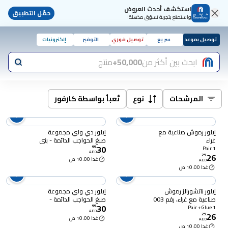
استكشف أحدث العروض
حمّل التطبيق
واستمتع بتجربة تسوّق مذهلة!
توصيل بموعد
سريع
توصيل فوري
التوفير
إلكترونيات
ابحث بين أكثر من
50,000+
منتج
المرشحات
نوع
تُعبأ بواسطة كارفور
إيلور رموش صناعية مع
إيلور دي واي مجموعة
غراء
صبغ الحواجب الدائمة - بني
30
داكن
99
.
1 Pair
AED
26
29
.
غدا 10:00 ص
AED
غدا 10:00 ص
إيلور ناتشورالز رموش
إيلور دي واي مجموعة
صناعية مع غراء، رقم 003
صبغ الحواجب الدائمة -
30
باللون الأسود
أسود
99
.
1 Pair + Glue
AED
26
29
.
غدا 10:00 ص
AED
غدا 10:00 ص