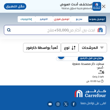
استكشف أحدث العروض
حمّل التطبيق
واستمتع بتجربة تسوّق مذهلة!
توصيل بموعد
سريع
توصيل فوري
التوفير
إلكترونيات
ابحث بين أكثر من
50,000+
منتج
المرشحات
نوع
تُعبأ بواسطة كارفور
مباع من قبل كارفور
سمارت كار ممسحة صغيرة
-أحمر-
6
99
.
AED
Only 3 left
غدا 10:00 ص
ابقى على تواصل معنا