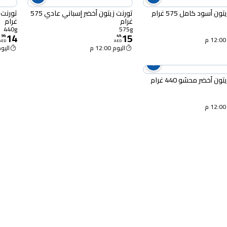
ون أسود كامل 575 غرام
تورنت زيتون أخضر إسباني عادي 575
غرام
غرام
440g
575g
14
15
99
.
49
.
AED
AED
اليوم 12:00 م
اليوم :00
ون أخضر محشو 440 غرام