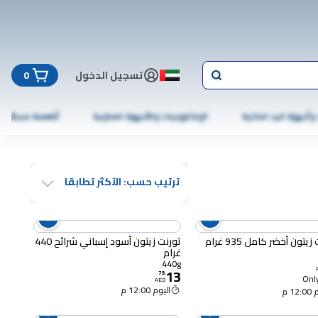
تسجيل الدخول
0
 وأجهزة اليد الذكية
الإلكترونيات والأجهزة المنزلية
أطعمة مجمّدة
ترتيب حسب: الآكثر تطابقا
يتون أخضر كامل 935 غرام
تورنت زيتون أسود إسباني شرائح 440
غرام
440g
13
79
.
Only
AED
اليوم 12:00 م
12 م