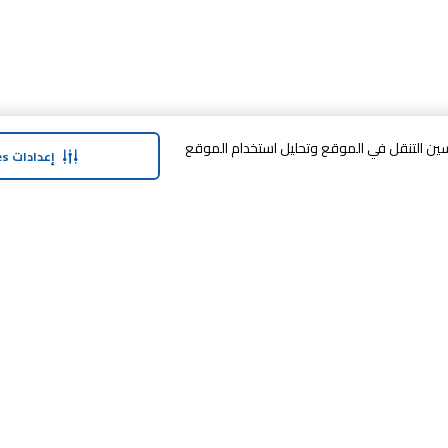
وافق على تخزين cookies على جهازك لتحسين التنقل في الموقع وتحليل استخدام الموقع
إعدادات Cookies
حولنا
وفر معنا
نبذة عن ماجد الفطيم
خدمة الضمان المم
نبذة عن كارفور
خطة الدفع المرنة
حول ماجد الفطيم كارفور و المجتمع ماركات
مكافآت SHARE
كارفور
العلامات التجارية
بيع معنا
الأخبار والبيانات الصحفية