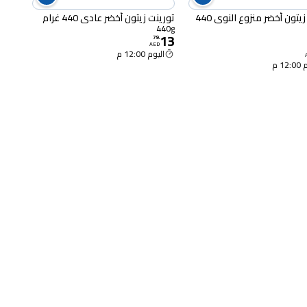
تورنت زيتون أخضر منزوع النوى 440
تورينت زيتون أخضر عادي 440 غرام
440g
13
79
.
AED
اليوم 12:00 م
12 م