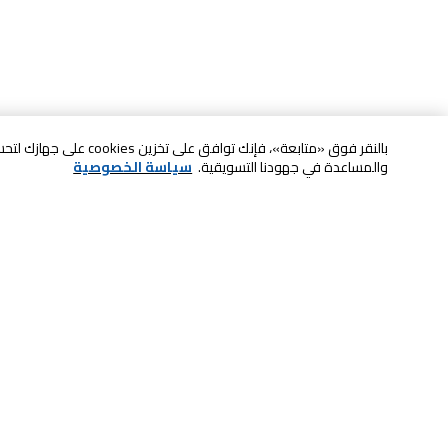
بالنقر فوق «متابعة»، فإنك ت
والمساعدة في جهودنا التسويقية.
سياسة الخصوصية
خدمة العملاء
الصيانة والضمان
ابقى على تواصل معنا
الاسترجاع و التبديل
الدفع بأمان عبر الانترنت
الشحن والتسليم
تواصل معنا عبر الدردشة للحصول على
الدفع عند الاستلام
المساعدة
لا تشيل همها حنًا نوصلها
اتصل بنا للحصول على المساعدة
800-73232
إعدادات ملفات تعريف الارتباط