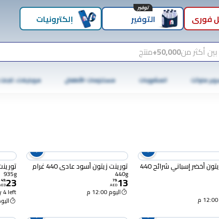
توفير
 فوري
التوفير
إلكترونيات
بين أكثر من
50,000+
منتج
وبر ماركت
المشروبات
مستلزمات الأطفال
موبايلات، تابلت
تورنت زيتون أخضر إسباني شرائح 440
تورينت زيتون أسود عادي 440 غرام
تورينت ز
935g
440g
23
13
49
.
79
.
AED
AED
اليوم 12:00 م
 4 left
اليوم :00