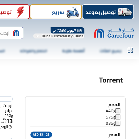
توصيل بموعد
سريع
توصيل
اليوم 12:00 م
ابحث 
DubaiFestivalCity-Dubai
جميع الفئات
أطعمة طازجة
الخضار والفواكه
الس
Torrent
الحجم
غرام
440g
440g
575g
13
79
.
935g
AED
اليوم 12:00 م
السعر
AED 13 - 23