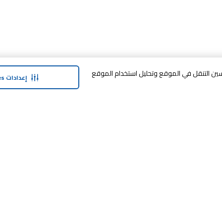
وافق على تخزين cookies على جهازك لتحسين التنقل في الموقع وتحليل استخدام الموقع
إعدادات Cookies
حولنا
وفر معنا
نبذة عن ماجد الفطيم
خدمة الضمان المم
نبذة عن كارفور
خطة الدفع المرنة
حول ماجد الفطيم كارفور و المجتمع ماركات
مكافآت SHARE
كارفور
العلامات التجارية
بيع معنا
الأخبار والبيانات الصحفية