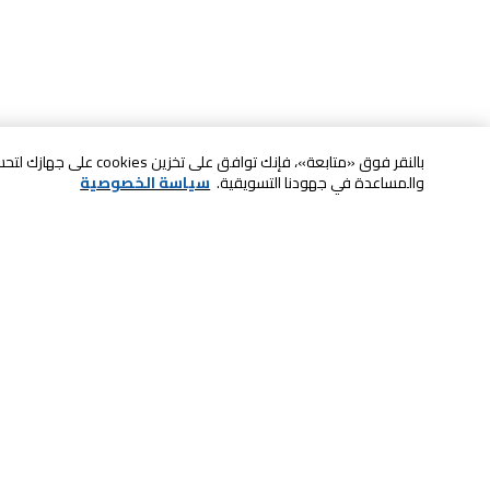
بالنقر فوق «متابعة»، فإنك ت
والمساعدة في جهودنا التسويقية.
سياسة الخصوصية
خدمة العملاء
الصيانة والضمان
ابقى على تواصل معنا
الاسترجاع و التبديل
الدفع بأمان عبر الانترنت
الشحن والتسليم
تواصل معنا عبر الدردشة للحصول على
الدفع عند الاستلام
المساعدة
لا تشيل همها حنًا نوصلها
اتصل بنا للحصول على المساعدة
800-73232
إعدادات ملفات تعريف الارتباط