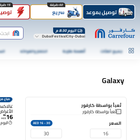
60 دقيقة
15 دقيقة
توصيل بموعد
سريع
توصيل
اليوم 8:30 م
ابحث 
DubaiFestivalCity-Dubai
جميع الفئات
أطعمة طازجة
الخضار والفواكه
الس
Galaxy
مباع من
تُعبأ بواسطة كارفور
الأغراض أبي
تُعبأ بواسطة كارفور
16
99
.
AED
السعر
اليوم 8:30 م
AED 16 - 30