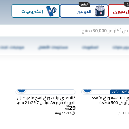
توفير
 فوري
التوفير
إلكترونيات
بين أكثر من
50,000+
منتج
وبر ماركت
المشروبات
مستلزمات الأطفال
موبايلات، تابلت
 قبل كارفور
غالاكسي برايت A4 ورق متعدد
غالاكسي برايت ورق نسخ ملون عالي
ض 500 قطعة
الجودة حجم A4 قياس 21x29.7 سم،
29
250 ورقة.
90
.
AED
11-12 Aug