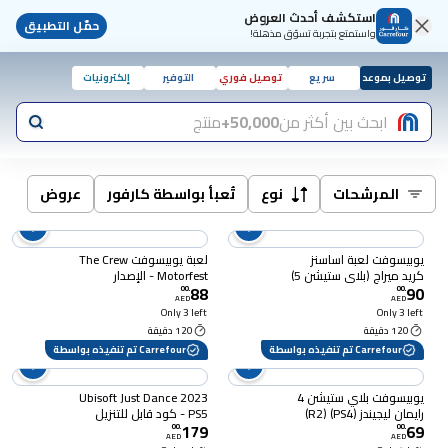
استكشف أحدث العروض
حمّل التطبيق
واستمتع بتجربة تسوّق مذهلة!
توصيل بموعد
سريع
توصيل فوري
التوفير
إلكترونيات
ابحث بين أكثر من
50,000+
منتج
المرشحات
نوع
تُعبأ بواسطة كارفور
عروض
يوبيسوفت لعبة اساسنز
لعبة يوبيسوفت The Crew
كريد ميراج (بلاي ستيشن 5)
Motorfest - الإصدار
88
90
القياسي - لجهاز PS5
00
.
00
.
AED
AED
Only 3 left
Only 3 left
120 دقيقة
120 دقيقة
Carrefour تم تنفيذه بواسطة
Carrefour تم تنفيذه بواسطة
يوبيسوفت بلاي ستيشن 4
Ubisoft Just Dance 2023
رايمان ليجيندز (R2) (PS4)
PS5 - كود قابل للتنزيل
179
69
00
.
00
.
AED
AED