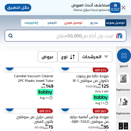
استكشف أحدث العروض
حمّل التطبيق
واستمتع بتجربة تسوّق مذهلة!
توصيل بموعد
سريع
توصيل فوري
التوفير
إلكترونيات
ابحث بين أكثر من
50,000+
منتج
المرشحات
نوع
عروض
الجميع
21% OFF
مروحة حائط مع ريموت
Canister Vacuum Cleaner
كنترول من سوناشي (SF-
2PC Plastic Insert Tube
149
125
8007-WR-BLK) ، اسود
with Automatic
00
.
00
.
159.00
AED
AED
Rewinding Wire Lower
Large Appliances
Only 2 left
Noise Design with
11 Aug
Washable Cloth Dust
11 Aug
Bag Powerful
Performance 1.5 L 1600
21% OFF
26% OFF
W SVC-9024 Black/Red
Small Appliances
مروحة بوكس أمامية دوارة
ترمس حراري من سوناشي
من سوناشي (SBF-7032)-
باللون الفضي
75
95
أبيض/رمادي
00
.
00
.
95.00
129.00
AED
AED