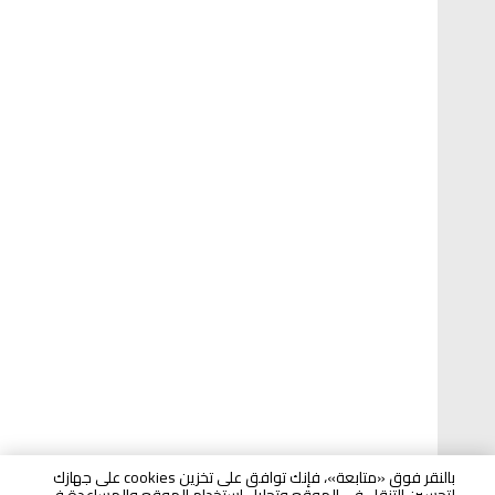
بالنقر فوق «متابعة»، فإنك توافق على تخزين cookies على جهازك