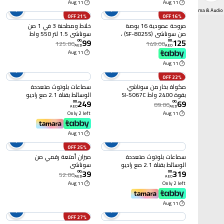
11 Aug
11 Aug
Home Cinema & Audio
21% OFF
16% OFF
مروحة عمودية 16 بوصة
خلاط ومطحنة 3 في 1 من
من سوناشي (SF-8025S) ،
سوناشي 1.5 لتر 550 واط
99
125
اسود
SB-133 أبيض/شفاف
00
.
00
.
125.00
149.00
AED
AED
11 Aug
11 Aug
22% OFF
مكواة بخار من سوناشي
سماعات بلوتوث متعددة
بقوة 2400 واط SI-5067C
الوسائط بقناة 2.1 مع راديو
249
69
بلون أبيض/أحمر
اف ام SHS-2103USRB
00
.
00
.
89.00
AED
AED
بلون اسود من سوناشي
Only 2 left
11 Aug
11 Aug
25% OFF
سماعات بلوتوث متعددة
ميزان أمتعة رقمي من
الوسائط بقناة 2.1 مع راديو
سوناشي
39
319
اف ام وخاصية كاريوكي
00
.
00
.
52.00
AED
AED
SHS-2105USRB اسود
11 Aug
Only 2 left
11 Aug
27% OFF