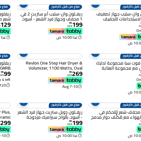
 قبل كارفور
مباع من قبل كارفور
مباع م
 وان-ستيب جهاز تصفيف
ريفـلون وان-ستيب آير ستريت 2 في
لاستخدامات للتجفيف
1 مجفف وجهاز فرد الشعر - أسود،
شعر م
129
199
بالفرشاة - أسود، مع 5 رؤوس قابلة
بتقنية توقف الهواء
.
00
.
D
AED
A
RVDR5330ARB
إعدادا
Onl
غدا 10:00 ص
غدا 10:00 ص
 قبل كارفور
مباع م
فوت سبا مجموعة تدليك
Revlon One Step Hair Dryer &
ريفلون
 مع مجموعة العناية
Volumizer, 1100 Watts, Oval
99
269
RV
Brush Design, IONIC
إعدادا
00
.
00
.
AED
AED
A
TECHNOLOGY, 2 heat setting plus
 4 left
Onl
cool setting - RVDR5222
120 دقيقة
7-10 Aug
 قبل كارفور
مباع من قبل كارفور
 مجفف شعر للتحكم في
ريفـلون دوبل ستريت جهاز فرد الشعر
 Plus,
هواء مع مُكثِّف دوار مدمج
- أسود، بألواح سيراميك مزدوجة
eramic
299
199
RVDR5320ARB، أحمر، 2000 واط،
RVST2204ARB
tyling
.
00
.
D
AED
A
 للسرعة
arcoal
nology
غدا 10:00 ص
10 Aug
98ARB