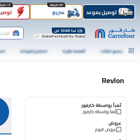
60 دقيقة
15 دقيقة
توصيل بموعد
سريع
توصيل
غدا 10:00 ص
ابحث 
DubaiFestivalCity-Dubai
جميع الفئات
أطعمة طازجة
الخضار والفواكه
الس
Revlon
تُعبأ بواسطة كارفور
تُعبأ بواسطة كارفور
عروض
عروض اليوم