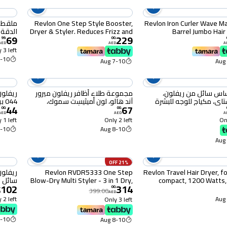
Revlon Iron Curler Wave Ma
Revlon One Step Style Booster,
ملقط ر
Barrel Jumbo Hair
Dryer & Styler. Reduces Frizz and
الدقة 
69
229
Tourmaline Ceramic Coat
adds shine. ceramic technology,
من الف
99
.
00
.
AED
AED
A
Heat Settings, Locking
Ionic technology, 2 heat setting
واحدة
 3 left
plus cool setting - RVDR5292
RVIR3
10 Aug
7-10 Aug
اس سائل من ريفلون،
مجموعة طلاء أظافر ريفلون ميرور
ريفلون
اي، مكياج للوجه للبشرة
آند هالو، لون أميثيست سموك،
044 بير أفير
44
67
ة والدهنية، عامل حماية من
متعدد الألوان، 0.5 أونصة سائلة
00
.
00
.
AED
AED
A
الشمس 15، تغطية متوسطة إلى
(عبوة واحدة)
 1 left
Only 2 left
Onl
لمسة نهائية مطفية، لون
10 Aug
8-10 Aug
21% OFF
Revlon Travel Hair Dryer, fo
Revlon RVDR5333 One Step
ريفلون
compact, 1200 Watts,
Blow-Dry Multi Styler - 3 in 1 Dry,
سائل ك
102
314
speed settings, hanging ring,
Curl and Volumizer with 3
الدهن
.
00
.
399.00
D
AED
removeable end cap, wo
Attachments - Detachable Head,
15، 
 2 left
Only 3 left
voltage perfect - R
Curler, Dryer, Styler, 4 Settings -
كاملة،
360 Airflow curler
ماهوجني (40
10 Aug
8-10 Aug