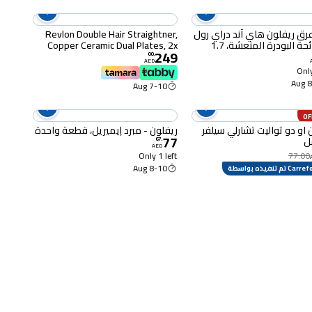
رق ريفلون هاي آند دراي رول
Revlon Double Hair Straightner,
أون برائحة البودرة المنعشة، 1.7
Copper Ceramic Dual Plates, 2x
249
Faster, 10 LED Customisable,
00
.
AED
Smart Heat Memory system, 1-
Only
hour Auto-Shut Off -
8-
7-10 Aug
RVST2204ARB
 او دو تواليت تشارلي سيلفر
ريفلون - مبرد إيميريل، قطعة واحدة
77
67
.
AED
Only 1 left
77.00
8-10 Aug
Ca تم تنفيذه بواسطة