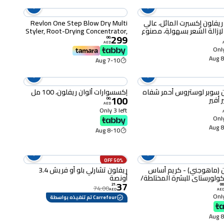
يفلون إكسبرت المائل، عالي
Revlon One Step Blow Dry Multi
لإزالة الشعر بسهولة، مصنوع
Styler, Root-Drying Concentrator,
299
ولاذ المقاوم للصدأ، قطعة
360° Vented Airflow Curler,
00
.
AED
Unique Oval Shape Brush, One-
Only
Step Technology, Variety of Hair
8-
7-10 Aug
Styles - RVDR 5333
 سوبر لوستروس أحمر شفاه
إكسسوارات ألوان ريفلون، 100 مل
100
00
.
AED
Only 3 left
Only
8-
8-10 Aug
50% OFF
 (ماهوجني) - كريم أساس
ريفلون تشارلي بلو أو فريش 3.4
ولورستاي للبشرة المختلطة/
أونصة
37
ية، عامل حماية من الشمس
21
.
00
74.00
AED
AE
يدوم طويلاً، تغطية متوسطة إلى
Only
Carrefour تم تنفيذه بواسطة
 لمسة نهائية مطفية،
4)، 30 مل
8-