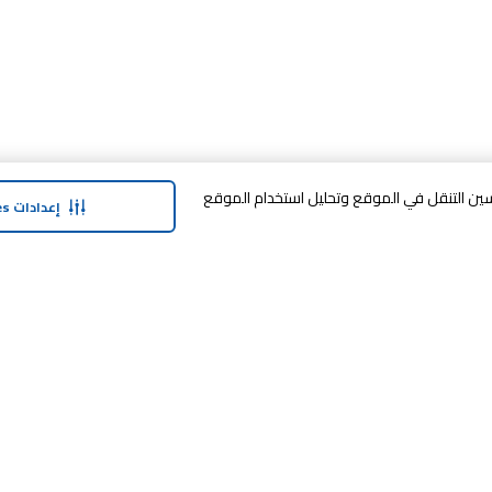
وافق على تخزين cookies على جهازك لتحسين التنقل في الموقع وتحليل استخدام الموقع
إعدادات Cookies
حولنا
وفر معنا
نبذة عن ماجد الفطيم
خدمة الضمان المم
نبذة عن كارفور
خطة الدفع المرنة
حول ماجد الفطيم كارفور و المجتمع ماركات
مكافآت SHARE
كارفور
العلامات التجارية
بيع معنا
الأخبار والبيانات الصحفية
طرق التسوّق
أعلن معنا