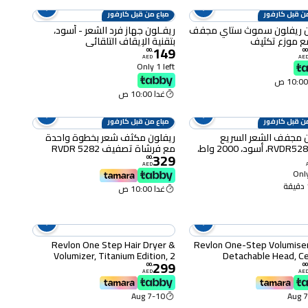
ن قبل كارفور
مباع من قبل كارفور
ريفلون ريفلون سموث ستاي مجفف
ريفـلون جهاز فرد الشعر - أسود،
ع موزع تكثيف
بتقنية الإيقاف التلقائي
149
RVDR5317ARB، أسود، 1875 واط،
RVST2175ARB1
00
.
00
AED
AE
ن للسرعة
Only 1 left
غدا 10:00 ص
ن قبل كارفور
مباع من قبل كارفور
 مجفف الشعر السريع
ريفلون مكثف شعر بخطوة واحدة
RVDR5280ARB، أسود، 2000 واط،
مع فرشاة تصفيف RVDR 5282
329
ن للسرعة
وRVDR 5212
00
.
AED
Only
غدا 10:00 ص
Revlon One Step Hair Dryer &
Revlon One-Step Volumiser
Volumizer, Titanium Edition, 2
Detachable Head, C
299
heat setting plus cool setting,
Titanium Barrel, Mixed S
00
.
00
AED
AE
Ionic Technology, Tangle-Free
Bristles with Activated Ch
Combination Bristles - RVDR
Pins, Tourmaline Ionic Tech
7-10 Aug
7-
5279 ARB
- RVDR52