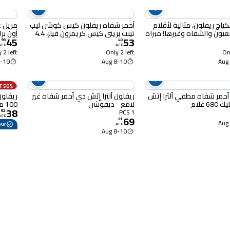
ياج ريفلون، مثالية لأقلام
أحمر شفاه ريفلون كيس كوشن ليب
مزيل ع
لعيون والشفاه وغيرها! مبراة
تينت بريتي كيس كريمزون فيلز، 4.4
45
53
الاستخدامات لجميع أحجام
مل
أونصة
99
.
40
.
AED
AED
لرصاص الخشبية والبلاستيكية
 2 left
Only 2 left
Onl
10 Aug
8-10 Aug
50% OFF
أحمر شفاه مطفي ألترا إتش
ريفلون ألترا إتش دي أحمر شفاه غير
ريفلون
6 غلام
لامع - ديفوشن
100 مل
38
1 PCS
52
.
AED
69
21
.
rrefour
AED
8-10 Aug