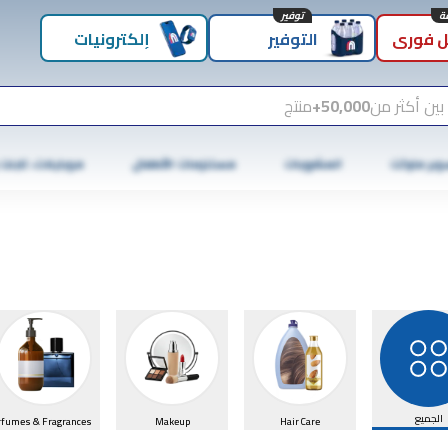
توفير
 فوري
التوفير
إلكترونيات
بين أكثر من
50,000+
منتج
وبر ماركت
المشروبات
مستلزمات الأطفال
موبايلات، تابلت
الجميع
rfumes & Fragrances
Makeup
Hair Care