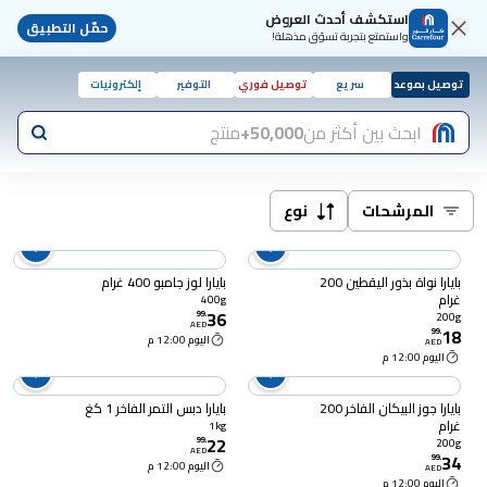
استكشف أحدث العروض
حمّل التطبيق
واستمتع بتجربة تسوّق مذهلة!
توصيل بموعد
سريع
توصيل فوري
التوفير
إلكترونيات
ابحث بين أكثر من
50,000+
منتج
المرشحات
نوع
بايارا نواة بذور اليقطين 200
بايارا لوز جامبو 400 غرام
غرام
400g
36
99
.
200g
AED
18
99
.
اليوم 12:00 م
AED
اليوم 12:00 م
بايارا جوز البيكان الفاخر 200
بايارا دبس التمر الفاخر 1 كغ
غرام
1kg
22
99
.
200g
AED
34
99
.
اليوم 12:00 م
AED
اليوم 12:00 م