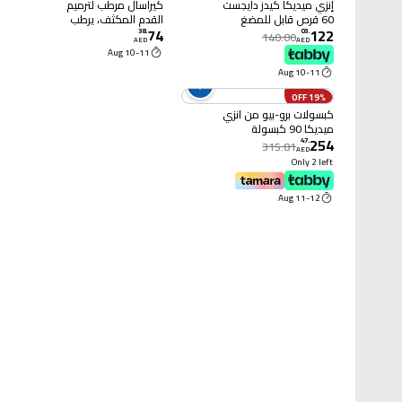
إنزي ميديكا كيدز دايجست
كيراسال مرطب لترميم
60 قرص قابل للمضغ
القدم المكثف، يرطب
74
122
بعمق، نتائج مرئية في يوم
38
.
03
.
140.00
AED
AED
واحد فقط
10-11 Aug
10-11 Aug
19% OFF
كبسولات برو-بيو من انزي
ميديكا 90 كبسولة
254
47
.
315.81
AED
Only 2 left
11-12 Aug