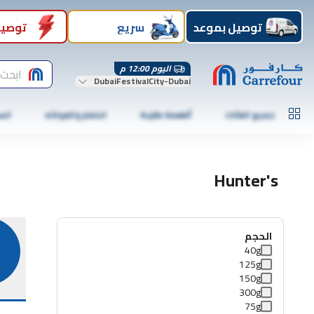
توصيل بموعد
سريع
توصيل
اليوم 12:00 م
ابحث 
DubaiFestivalCity-Dubai
جميع الفئات
أطعمة طازجة
الخضار والفواكه
الس
Hunter's
الحجم
40g
125g
150g
300g
75g