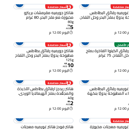
عار منخفضة
أسعار منخفضة
 غورميه رقائق البطاطس
هانترز جورميه مقرمشات بريتزو
 يدويًا بملح البحر وخل التفاح،
مخبوزة مع ملح البحر، 80 غرام
80g
5
79
.
AED
12 م
اليوم 12:00 م
ار الأفضل
أسعار منخفضة
رقائق الكينوا الفاخرة بملح
هانترز جورميه رقائق بطاطس
 التفاح، 75 غرام
مطبوخة يدويًا بملح البحر وخل التفاح
125 غرام
125g
10
49
.
AED
12 م
اليوم 12:00 م
أسعار منخفضة
 غورميه رقائق البطاطس
هانتر ريدجز ارقائق بطاطس اللذيذة
ء المطبوخة يدويًا بنكهة
والمجعّدة بملح الهيمالايا الوردي،
رام
40 غرام
40g
2
89
.
AED
12 م
اليوم 12:00 م
عار منخفضة
 غورميه معجنات مخبوزة
هانتر فودز هانتر غورميه معجنات