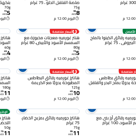
صلصة الفلفل الحلو ، 75 غرام
بنكهة بيتزا
70g
75g
5
8
79
.
99
.
AED
AED
اليوم 12:00 م
اليوم :00
 الأفضل
أسعار منخفضة
هانترز غورميه رقائق الكينوا بالملح
هنتر غورميه معجنات مخبوزة مع
هانترز
روفي ، 75 غرام
السمسم الأسود والأبيض، 80 غرام
السوداء 
40g
80g
4
5
49
.
79
.
AED
AED
اليوم 12:00 م
اليوم :00
ر منخفضة
أسعار منخفضة
غورميه رقائق بطاطس
هانترز غورميه رقائق البطاطس
 يدويًا بملح البحر والفلفل
المطبوخة يدويًا مع الكريمة
السمسم ا
طحون، 40 غرام
الحامضة والبصل، 125 غرام
180g
125g
11
10
29
.
49
.
AED
AED
اليوم 12:00 م
اليوم :00
الإختي
ورميه رقائق أرز بني مع
هانترز جورميه رقائق بمزيج الخضار،
هنترز 
سود، 100 غرام
75 غرام
التحضير 50 غ
50g
75g
11
11
79
.
99
.
AED
AED