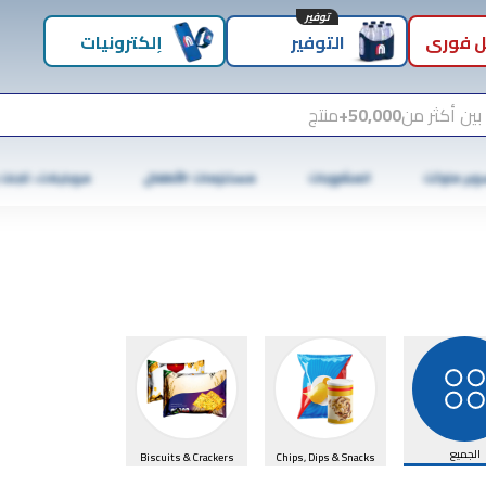
توفير
 فوري
التوفير
إلكترونيات
بين أكثر من
50,000+
منتج
وبر ماركت
المشروبات
مستلزمات الأطفال
موبايلات، تابلت
الجميع
Biscuits & Crackers
Chips, Dips & Snacks