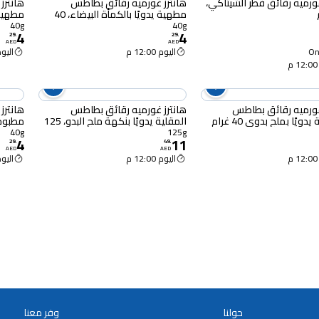
غورميه رقائق فطر الشيتاكي،
هانترز غورميه رقائق بطاطس
هانترز
مطهية يدويًا بالكمأة البيضاء، 40
غرام
غرام
40g
40g
4
4
29
.
29
.
AED
AED
Onl
اليوم 12:00 م
اليوم :00
غورميه رقائق بطاطس
هانترز غورميه رقائق بطاطس
هانترز
ويًا بملح بدوي 40 غرام
المقلية يدويًا بنكهة ملح البدو، 125
مطبوخة
غرامًا
المدخن، 40 
40g
125g
4
11
29
.
49
.
AED
AED
اليوم 12:00 م
اليوم :00
حولنا
وفر معنا