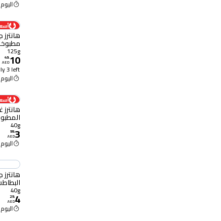
اليوم 12:00 م
أسعا
هانترز 
مطبوخة 
125 غرام
125g
10
49
.
AED
y 3 left
اليوم 12:00 م
أسعا
هانترز 
الفلفل الحلو 
40g
3
99
.
AED
اليوم 12:00 م
هانترز 
البطاطس ا
40g
4
29
.
AED
اليوم 12:00 م