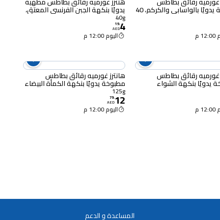
 غورميه رقائق بطاطس
هنترز غورميه رقائق بطاطس مطهية
مطهية يدويًا بالواسابي والكركم، 40
يدويًا بنكهة الجبن الفرنسي المعتق،
40غرام
40g
4
19
.
AED
12 م
اليوم 12:00 م
 غورميه رقائق بطاطس
هانترز غورميه رقائق بطاطس
 يدويًا بنكهة الشواء
مطبوخة يدويًا بنكهة الكمأة البيضاء
غرام
125 غرامًا
125g
12
79
.
AED
12 م
اليوم 12:00 م
المساعدة و الدعم