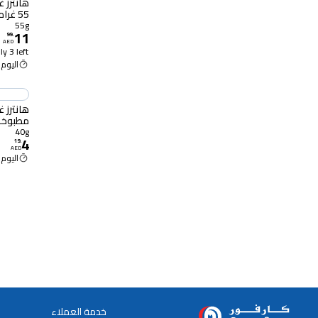
هانترز 
55 غرام
55g
11
99
.
AED
y 3 left
اليوم 12:00 م
هانترز 
مطبوخة يد
40g
4
19
.
AED
اليوم 12:00 م
خدمة العملاء