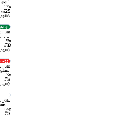
الألوان 300 غرام
300g
25
79
.
AED
اليوم 12:00 م
الإختيار
الوردي البي
75g
8
99
.
AED
اليوم 12:00 م
أسعا
هانترز 
المطبوخة
الأسود الم
40g
3
99
.
AED
اليوم 12:00 م
هانترز ج
السمسم الأ
100g
7
99
.
AED