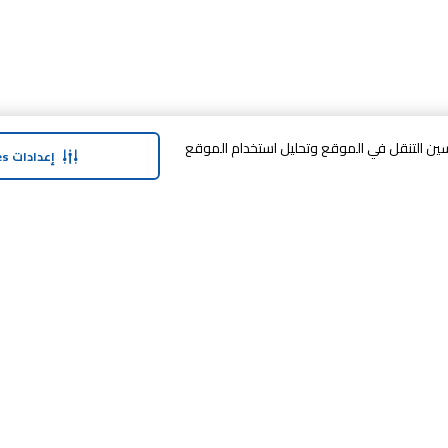
وافق على تخزين cookies على جهازك لتحسين التنقل في الموقع وتحليل استخدام الموقع
إعدادات Cookies
حولنا
وفر معنا
نبذة عن ماجد الفطيم
خدمة الضمان المم
نبذة عن كارفور
خطة الدفع المرنة
حول ماجد الفطيم كارفور و المجتمع ماركات
مكافآت SHARE
كارفور
العلامات التجارية
بيع معنا
الأخبار والبيانات الصحفية