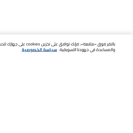
بالنقر فوق «متابعة»، فإنك ت
والمساعدة في جهودنا التسويقية.
سياسة الخصوصية
خدمة العملاء
الصيانة والضمان
ابقى على تواصل معنا
الاسترجاع و التبديل
الدفع بأمان عبر الانترنت
الشحن والتسليم
تواصل معنا عبر الدردشة للحصول على
الدفع عند الاستلام
المساعدة
لا تشيل همها حنًا نوصلها
اتصل بنا للحصول على المساعدة
800-73232
إعدادات ملفات تعريف الارتباط