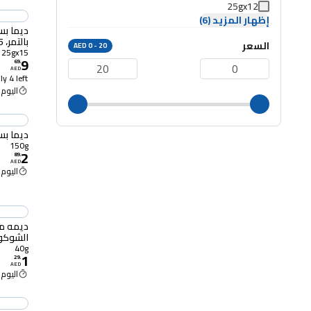
25gx12
إظهار المزيد (6)
ديما بس
بالتمر، 25 غرام، حزمة من 15
السعر
AED 0 - 20
25gx15
9
69
.
AED
y 4 left
اليوم 2:00 م
ديما بسكويت أصلي 
150g
2
89
.
AED
اليوم 2:00 م
ديمه ما
الشوكولاته 
40g
1
29
.
AED
اليوم 2:00 م