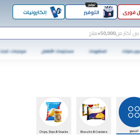
توفير
 فوري
التوفير
إلكترونيات
بين أكثر من
50,000+
منتج
وبر ماركت
المشروبات
مستلزمات الأطفال
موبايلات، تابلت
الجميع
Chips, Dips & Snacks
Biscuits & Crackers