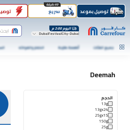
60 دقيقة
توصيل بموعد
سريع
توصيل
اليوم 2:00 م
ابحث 
DubaiFestivalCity-Dubai
جميع الفئات
أطعمة طازجة
الخضار والفواكه
الس
Deemah
الحجم
13g
13gx24
25gx15
150g
25g