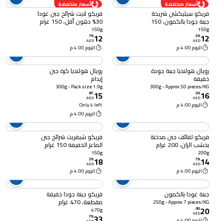
أسعار منخفضة
أسعار منخفضة
فريكو سيليكشن شريحة
فريكو لايت شرائح جبن غودا
جبنة جودا بالكمون، 150
30% دهون أقل، 150 غرام
غرام
150g
150g
12
12
79
.
29
.
AED
AED
اليوم 4:00 م
اليوم 4:00 م
رويال هولنديا جبنة جودة
رويال هولنديا كرة جبن
خفيفة
إيدام
300g - Pack size 1.9g
300g - Approx 50 pieces/KG
15
16
87
.
20
.
AED
AED
اليوم 4:00 م
Only 4 left
اليوم 4:00 م
فريكو لفائف جبن مدخنة
فريكو شيفريت شرائح جبن
بخشب الزان، 200 غرام
الماعز الخفيفة 150 غرام
150g
200g
18
14
29
.
79
.
AED
AED
اليوم 4:00 م
اليوم 4:00 م
جبنة غودا بالكمون
فريكو جبنة جودا خفيفة
مقطعة، 470 غرام
250g - Approx 7 pieces/KG
20
00
.
470g
AED
33
79
.
اليوم 4:00 م