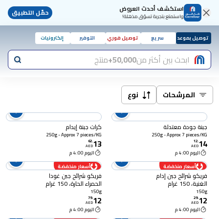
استكشف أحدث العروض
حمّل التطبيق
واستمتع بتجربة تسوّق مذهلة!
توصيل بموعد
سريع
توصيل فوري
التوفير
إلكترونيات
ابحث بين أكثر من
50,000+
منتج
المرشحات
نوع
جبنة جودة معتدلة
كرات جبنة إيدام
250g - Approx 7 pieces/KG
250g - Approx 7 pieces/KG
13
14
62
.
12
.
AED
AED
اليوم 4:00 م
اليوم 4:00 م
أسعار منخفضة
أسعار منخفضة
فريكو شرائح جبن إدام
فريكو شرائح جبن غودا
الغنية، 150 غرام
الحمراء الحارة، 150 غرام
150g
150g
12
12
79
.
29
.
AED
AED
اليوم 4:00 م
اليوم 4:00 م