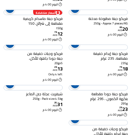
AED
اليوم 4:00 م
أسعار منخفضة
فريكو جبنة مطبوخة مدخنة
فريكو جبنة ماسدام كريمية
مقطعة إلى شرائح، 150
250g - Approx 7 pieces/KG
20
غرام
00
.
150g
AED
12
79
.
اليوم 4:00 م
AED
اليوم 4:00 م
فريكو جبنة إيدام خفيفة
فريكو وجبات خفيفة من
مقطعة، 235 غرام
جبنة جودا جاهزة للأكل،
حزمة من 5 ، 20 غرام
20gx5
235g
13
18
29
.
79
.
AED
AED
اليوم 4:00 م
Only 4 left
اليوم 4:00 م
فريكو جبنة جودا مقطعة
شيفريت عجلة جبن الماعز
بنكهة الكمون ، 295 غرام
250g - Pack size 4.5kg
31
25
.
295g
AED
23
29
.
اليوم 4:00 م
AED
اليوم 4:00 م
فريكو وجبات خفيفة من
جبنة إيدام جاهزة للأكل،