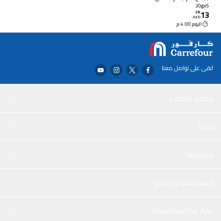
حزمة من 5 ، 20 غرام
20gx5
13
29
.
AED
اليوم 4:00 م
ابقى على تواصل معنا
خدمة العملاء
حولنا
وفر معنا
المساعدة و الدعم
Download Our App