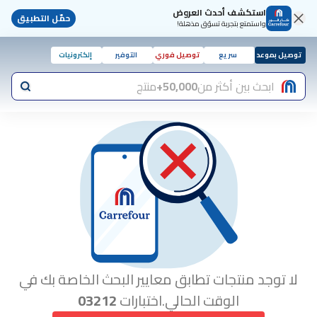
استكشف أحدث العروض
حمّل التطبيق
واستمتع بتجربة تسوّق مذهلة!
توصيل بموعد
سريع
توصيل فوري
التوفير
إلكترونيات
ابحث بين أكثر من
50,000+
منتج
لا توجد منتجات تطابق معايير البحث الخاصة بك في
الوقت الحالي.اختبارات
03212