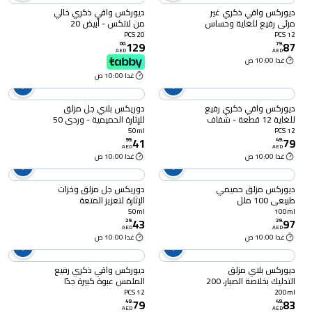
ديوركس واقي ذكري غير
ديوركس واقي ذكري خالي
مرئي رفيع للغاية وحساس
من لاتكس - أبيض 20
12 قطعة - شفاف
قطعة
20 PCS
12 PCS
129
87
00
.
79
.
AED
AED
غدا 10:00 ص
غدا 10:00 ص
ديوركس واقي ذكري رفيع
دوريكس بلاي جل مزلق
للغاية 12 قطعة - شفاف
للإثارة الحميمية - وردي 50
ملل
50ml
12 PCS
41
79
99
.
49
.
AED
AED
غدا 10:00 ص
غدا 10:00 ص
ديوركس مزلق حميمي
دوريكس جل مزلق وخزات
طبيعي 100 ملل
الإثارة لتعزيز المتعة
الحميمية - أزرق 50 ملل
50ml
100ml
43
97
29
.
29
.
AED
AED
غدا 10:00 ص
غدا 10:00 ص
ديوركس بلاي مزلق
ديوركس واقي ذكري رفيع
التدليك بخلاصة الصبار، 200
الملمس عبوة كبيرة جدًا
ملل
حزمة من 12
12 PCS
200ml
79
83
49
.
49
.
AED
AED