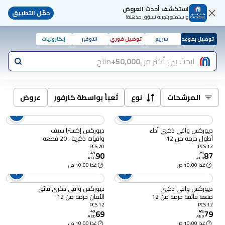
استكشف أحدث العروض
حمّل التطبيق
واستمتع بتجربة تسوّق مذهلة!
توصيل بموعد
سريع
توصيل فوري
التوفير
إلكترونيات
ابحث بين أكثر من
50,000+
منتج
المرشحات
نوع
تُعبأ بواسطة كارفور
عروض
ديوركس واقي ذكري أداء
ديوركس إكسترا سيف
أطول حزمة من 12
واقيات ذكرية ، 20 قطعة
20 PCS
12 PCS
90
87
49
.
79
.
AED
AED
غدا 10:00 ص
غدا 10:00 ص
ديوركس واقي ذكري
ديوركس واقي ذكري فائق
متعة فائقة حزمة من 12
الأمان حزمة من 12
12 PCS
12 PCS
69
79
49
.
49
.
AED
AED
غدا 10:00 ص
غدا 10:00 ص