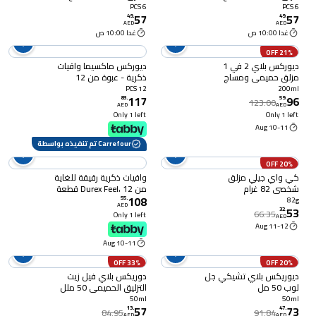
6 PCS
6 PCS
57
57
49
.
49
.
AED
AED
غدا 10:00 ص
غدا 10:00 ص
21% OFF
ديوركس بلاي 2 في 1
ديوركس ماكسيما واقيات
مزلق حميمي ومساج
ذكرية - عبوة من 12
بخلاصة الغوارانا 200 ملل
قطعة
12 PCS
200ml
117
96
83
.
59
.
123.00
AED
AED
Only 1 left
Only 1 left
10-11 Aug
Carrefour تم تنفيذه بواسطة
20% OFF
كي واي جيلي مزلق
واقيات ذكرية رقيقة للغاية
شخصي 82 غرام
من Durex Feel، 12 قطعة
108
55
.
82g
AED
53
32
.
66.35
Only 1 left
AED
11-12 Aug
10-11 Aug
33% OFF
20% OFF
ديوريكس بلاي تشيكي جل
دوريكس بلاي فيل زيت
لوب 50 مل
التزليق الحميمي 50 ملل
50ml
50ml
57
73
13
.
47
.
84.95
91.84
AED
AED