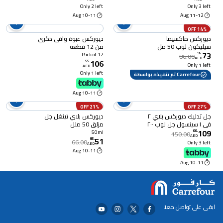
Only 2 left
Only 3 left
10-11 Aug
11-12 Aug
14% OFF
ديوركس ماكسيما
ديوركس عبوة واقي ذكري
سيليكون لوب 50 مل
من 12 قطعة
73
95
.
Pack of 12
86.00
AED
106
55
.
Only 1 left
AED
Only 1 left
Carrefour تم تنفيذه بواسطة
10-11 Aug
21% OFF
27% OFF
جل تدليك ديوركس بلاي ٢
ديوركس بلاي تينغل جل
في ١ سينسول جل لوب ٢٠٠
مزلق 50 ملل
109
مل
00
.
50ml
150.00
AED
51
95
.
66.00
Only 3 left
AED
10-11 Aug
10-11 Aug
ابقى على تواصل معنا