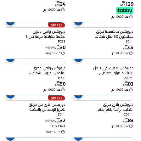
34
129
29
.
00
.
AED
AED
غدا 10:00 ص
غدا 10:00 ص
12% OFF
ديوركس ماكسيما مزلق
ديوركس واقي ذكري
سيليكون 50 ملل شفاف
لمتعة متبادلة حزمة من 3
3 PCS
50ml
30
45
25
.
79
.
34.29
AED
AED
غدا 10:00 ص
10-11 Aug
دوريكس بلاي 2 في 1 جل
ديوركس واقي ذكري
تدليك و مزلق حميمي
بملمس رقيق - شفاف 6
محفز - برتقالي 200 ملل
قطع
6 PCS
200ml
50
83
29
.
49
.
AED
AED
غدا 10:00 ص
غدا 10:00 ص
24% OFF
ديوركس بلاي مزلق
دوريكس بلاي جل مزلق
التدليك برائحة يلانغ يلانغ،
لتعزيز الإحساس بالمتعة
200 ملل
الحميمية - أزرق 50 ملل
50ml
200ml
32
83
50
.
49
.
42.49
AED
AED
غدا 10:00 ص
Only 1 left
10-11 Aug