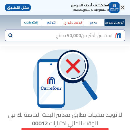
استكشف أحدث العروض
حمّل التطبيق
واستمتع بتجربة تسوّق مذهلة!
توصيل بموعد
سريع
توصيل فوري
التوفير
إلكترونيات
ابحث بين أكثر من
50,000+
منتج
لا توجد منتجات تطابق معايير البحث الخاصة بك في
الوقت الحالي.اختبارات
00012