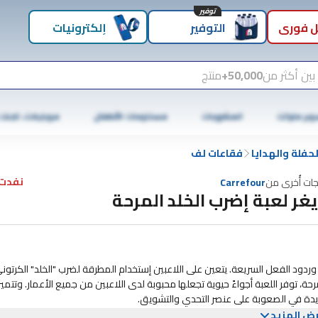
توفير
 فوري
التوفير
إلكترونيات
بين أكثر من
50,000+
منتج
وبر ماركت
المشروبات
مستلزمات الأطفال
موبايلات، تابلت
حفلة والهدايا
فقاعات لف
نفدت 
جات أُخرى من
Carrefour
يغر لعبة إضرب الخلد المرحة
ردود الفعل السريعة. يتعين على اللاعبين إستخدام المطرقة لضرب "الخلد" الكرتون
ة، توفر اللعبة أجواءً حيوية تجعلها محبوبة لدى اللاعبين من جميع الأعمار. وتتميز 
يدة في الصعوبة على عنصر التحدي والتشويق.
ين اليد والعين وسرعة الإستجابة. ومع تقدم اللاعبين في المستويات، سيواجهون تع
ض المزيد