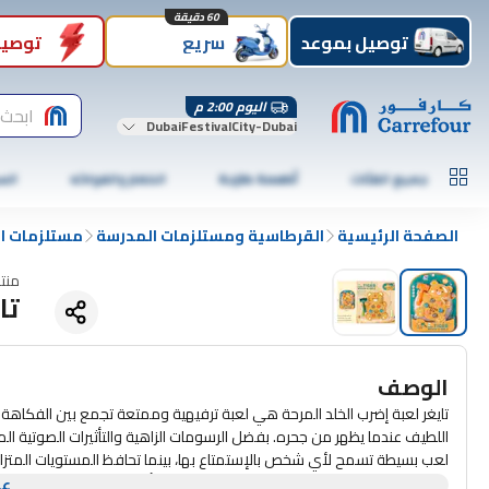
60 دقيقة
توصيل بموعد
سريع
توصيل
اليوم 2:00 م
ابحث 
DubaiFestivalCity-Dubai
جميع الفئات
أطعمة طازجة
الخضار والفواكه
الس
الصفحة الرئيسية
القرطاسية ومستلزمات المدرسة
مستلزمات ال
منت
تا
الوصف
تايغر لعبة إضرب الخلد المرحة هي لعبة ترفيهية وممتعة تجمع بين الفكاهة و
اللطيف عندما يظهر من جحره. بفضل الرسومات الزاهية والتأثيرات الصوتية المرح
لعب بسيطة تسمح لأي شخص بالإستمتاع بها، بينما تحافظ المستويات المتزا
لا تقتصر هذه اللعبة على التسلية فقط، بل تساعد أيضًا في تحسين التنسيق ب
عر