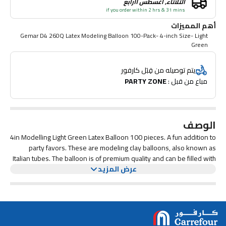
الثلاثاء, أغسطس ١١رابع
if you order within 2 hrs & 31 mins
أهم المميزات
Gemar D4 260Q Latex Modeling Balloon 100-Pack- 4-inch Size- Light
Green
يتم توصيله من قِبَل كارفور
مباع من قبل : 
PARTY ZONE
الوصف
4in Modelling Light Green Latex Balloon 100 pieces. A fun addition to
party favors. These are modeling clay balloons, also known as
Italian tubes. The balloon is of premium quality and can be filled with
عرض المزيد
air, and is intended for modeling. Perfect for party decorations on
New Year's Eve or Carnival. Packing comes in 100 pieces in the
original bag