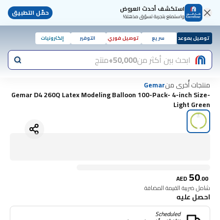
استكشف أحدث العروض
حمّل التطبيق
واستمتع بتجربة تسوّق مذهلة!
توصيل بموعد
سريع
توصيل فوري
التوفير
إلكترونيات
ابحث بين أكثر من
50,000+
منتج
منتجات أُخرى من
Gemar
Gemar D4 260Q Latex Modeling Balloon 100-Pack- 4-inch Size-
Light Green
50
AED
.
00
شامل ضريبة القيمة المضافة
احصل عليه
Scheduled