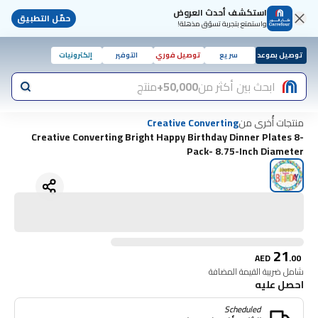
استكشف أحدث العروض
حمّل التطبيق
واستمتع بتجربة تسوّق مذهلة!
توصيل بموعد
سريع
توصيل فوري
التوفير
إلكترونيات
ابحث بين أكثر من
50,000+
منتج
منتجات أُخرى من
Creative Converting
Creative Converting Bright Happy Birthday Dinner Plates 8-
Pack- 8.75-Inch Diameter
21
AED
.
00
شامل ضريبة القيمة المضافة
احصل عليه
Scheduled