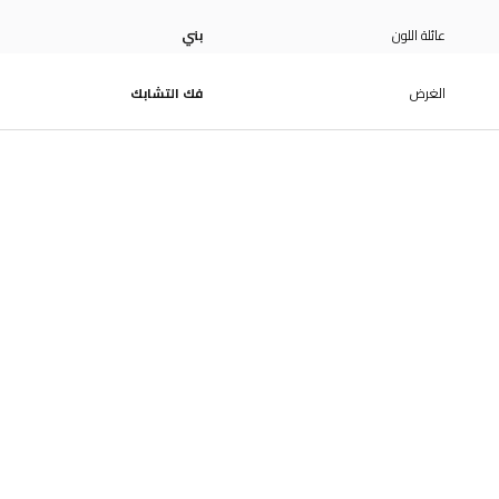
عائلة اللون
بني
الغرض
فك التشابك