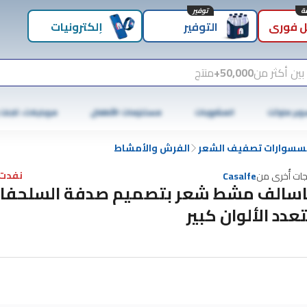
توفير
 فوري
التوفير
إلكترونيات
بين أكثر من
50,000+
منتج
وبر ماركت
المشروبات
مستلزمات الأطفال
موبايلات، تابلت
سسوارات تصفيف الشعر
الفرش والأمشاط
نفدت 
جات أُخرى من
Casalfe
سالف مشط شعر بتصميم صدفة السلحفا
عدد الألوان كبير