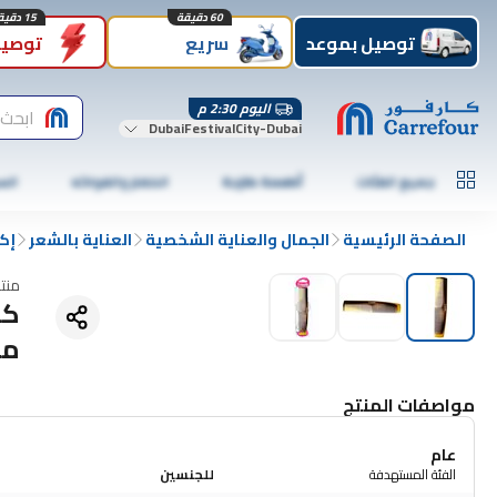
60 دقيقة
15 دقيقة
توصيل بموعد
سريع
توصيل
اليوم 2:30 م
ابحث 
DubaiFestivalCity-Dubai
جميع الفئات
أطعمة طازجة
الخضار والفواكه
الس
الصفحة الرئيسية
الجمال والعناية الشخصية
العناية بالشعر
إك
منت
كا
مت
مواصفات المنتج
عام
الفئة المستهدفة
للجنسين