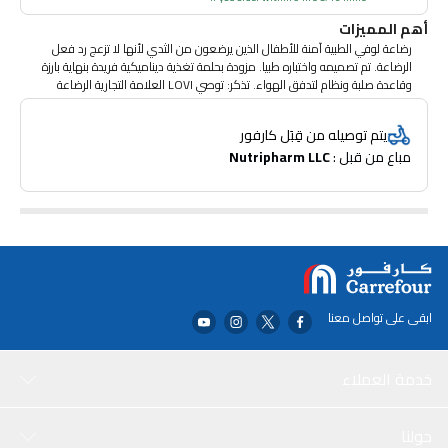
أهم المميزات
رضاعة لوفي الطبية آمنة للأطفال الذين يرضعون من الثدي لأنها لا تزعج رد فعل
الرضاعة. تم تصميمه واختباره طبيا. مزودة بحلمة تغذية ديناميكية فريدة بنهاية بارزة
وقاعدة صلبة ونظام لتدفق الهواء. تذكر: توصي LOVI العلامة التجارية الرضاعة
الطبيعية كما أصح ميثود لتغذية. يجب استخدام طرق التغذية البديلة بعد التشاور مع
الطبيب أو القابلة أو الصيدلي إذا كانت الرضاعة الطبيعية مستحيلة أو غير كافية.
يتم توصيله من قِبَل كارفور
مباع من قبل : 
Nutripharm LLC
ابقى على تواصل معنا
خدمة العملاء
حولنا