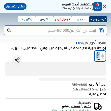
استكشف أحدث العروض
حمّل التطبيق
واستمتع بتجربة تسوّق مذهلة!
توصيل بموعد
سريع
توصيل فوري
التوفير
إلكترونيات
ابحث بين أكثر من
50,000+
منتج
منتجات أُخرى من
LOVI
زجاجة طبية مع حلمة ديناميكية من لوفي - 150 مل_0 شهر+
41
AED
42.00
AED
.
99
شامل ضريبة القيمة المضافة
احصل عليه
Scheduled
الاثنين, أغسطس ١٠رابع
if you order within 9 hrs & 46 mins