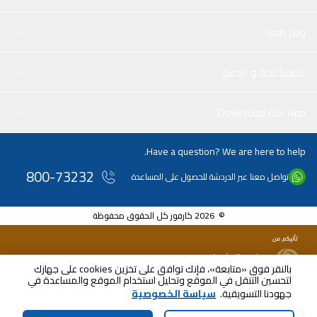
وفر معنا
المساعدة و الدعم
Download Our App
Have a question? We are here to help.
800-73232
تواصل معنا عبر الدردشة للحصول على المساعدة
© 2026 كارفور كل الحقوق محفوظة
بالنقر فوق «متابعة»، فإنك توافق على تخزين cookies على جهازك
لتحسين التنقل في الموقع وتحليل استخدام الموقع والمساعدة في
AED
41.99
جهودنا التسويقية.
سياسة الخصوصية
شامل ضريبة القيمة المضافة