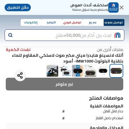
استكشف أحدث العروض
حمّل التطبيق
واستمتع بتجربة تسوّق مذهلة!
توصيل بموعد
سريع
توصيل فوري
التوفير
إلكترونيات
ابحث بين أكثر من
50,000+
منتج
منتجات أُخرى من
نفدت الكمية
ألتك لانسينغ هايدرا ميني مكبر صوت لاسلكي المقاوم للماء
بتقنية البلوتوث IMW1000- أسود
2
+
غير متوفر
مواصفات المنتج
المواصفات الفنية
جدار قابل للنقل
لا
استخدام حامل التلفاز
لا
المداخل والواجهة