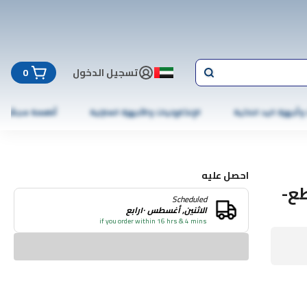
تسجيل الدخول
0
 وأجهزة اليد الذكية
الإلكترونيات والأجهزة المنزلية
أطعمة مجمّدة
احصل عليه
ل 290 مل مجموعة 6 قطع-
Scheduled
الاثنين, أغسطس ١٠رابع
if you order within 16 hrs & 4 mins