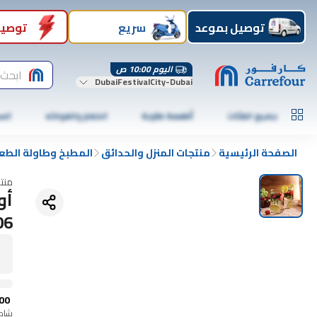
توصيل بموعد
سريع
توصيل
اليوم 10:00 ص
ابحث 
DubaiFestivalCity-Dubai
جميع الفئات
أطعمة طازجة
الخضار والفواكه
الس
الصفحة الرئيسية
منتجات المنزل والحدائق
المطبخ وطاولة الطع
منت
06
00
شامل