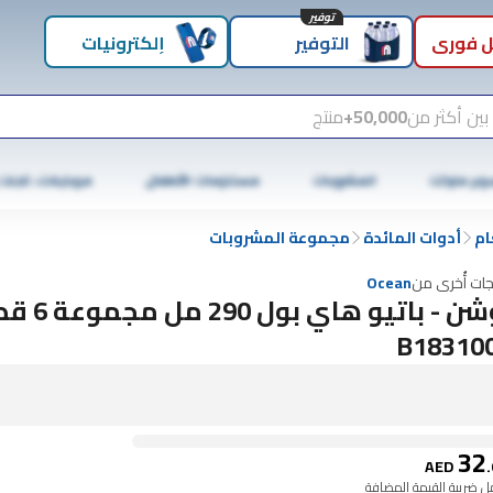
توفير
 فوري
التوفير
إلكترونيات
بين أكثر من
50,000+
منتج
وبر ماركت
المشروبات
مستلزمات الأطفال
موبايلات، تابلت
ام
أدوات المائدة
مجموعة المشروبات
جات أُخرى من
Ocean
أوشن - باتيو هاي بو
B18310
32
AED
.
 ضريبة القيمة المضافة