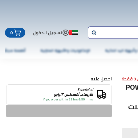
تسجيل الدخول
0
 وأجهزة اليد الذكية
الإلكترونيات والأجهزة المنزلية
أطعمة مجمّدة
!
احصل عليه
POWEROLOG
Scheduled
الأربعاء, أغسطس ١٢رابع
if you order within 23 hrs & 50 mins
كولات