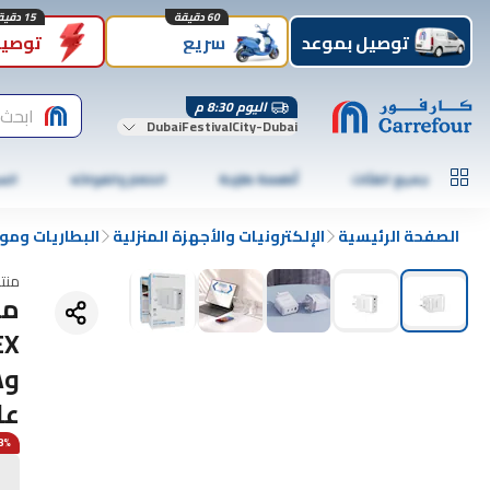
60 دقيقة
15 دقيقة
توصيل بموعد
سريع
توصيل
اليوم 8:30 م
ابحث 
DubaiFestivalCity-Dubai
جميع الفئات
أطعمة طازجة
الخضار والفواكه
الس
الصفحة الرئيسية
الإلكترونيات والأجهزة المنزلية
البطاريات ومو
منت
عا
18% 