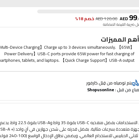
99
.
AED
120.00
AED
خصم 18%
 ضريبة القيمة المضافة
هم المميزات
【Multi-Device Charging】Charge up to 3 devices simultaneously. 【65W
Power Delivery】USB-C ports provide 65W power for fast charging of
artphones, tablets, and laptops. 【Quick Charge Support】USB-A output
offers 22.5W for efficient charging. 【Universal Compatibility】Supports
universal charging protocols for wide device compatibility. 【Portable
sign】Compact and lightweight, ideal for travel. 【UK 3-Pin Plug】Perfect
يتم توصيله من قِبَل كارفور
or use in the UK and similar regions. 【Wide Input Range】Supports input
باع من قبل : 
Shopusonline
voltage of 100-240V for global use.
يوفر محول الشحن السريع ثنائي المنافذ من باورولوجي شحنًا فعالًا ومتعدد الاستخدامات بفضل منفذيه USB-C 
المحول مجموعة واسعة من بروتوكولات الشحن، مما يضمن توافقه مع أجهزة متعددة بسرعات مثالية. بفضل قدرته على شحن جهازين
USB-C)، يوفر هذا المحول حلاً عمليًا وسريعًا للشحن. صُمم قابسه البريطا