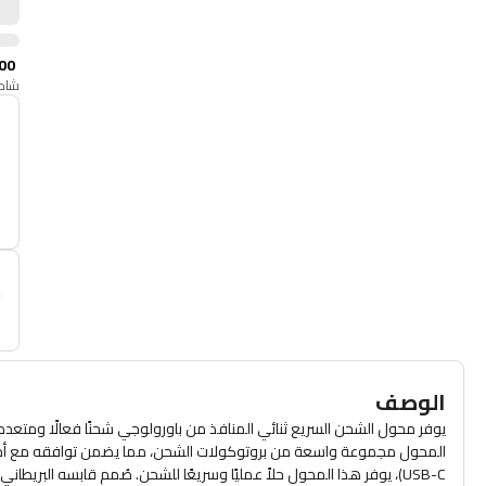
00
شامل
أ
م
الوصف