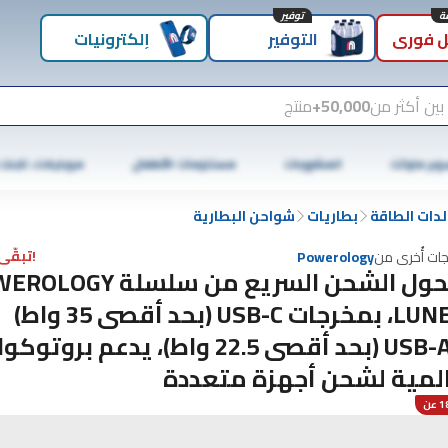
توفير
 فوري
التوفير
إلكترونيات
بين أكثر من
50,000+
منتج
وبر ماركت
المشروبات
مستلزمات الأطفال
موبايلات، تابلت
لدات الطاقة
بطاريات
شواحن البطارية
!تبقّى 3 فقط
جات أُخرى من
Powerology
محول الشحن السريع من سلسلة Y
LUNEX، بمخرجات USB-C (بحد أقصى 35 واط)
وUSB-A (بحد أقصى 22.5 واط)، يدعم بروتو
لمية لشحن أجهزة متعددة
عن