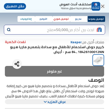
استكشف أحدث العروض
حمّل التطبيق
واستمتع بتجربة تسوّق مذهلة!
توصيل بموعد
سريع
توصيل فوري
التوفير
إلكترونيات
ابحث بين أكثر من
50,000+
منتج
نفدت الكمية
منتجات أُخرى من
Keeper
كييبر حوض استحمام للأطفال مع سدادة بتصميم ماريا هيبو
18426100012NN ـ 84 سم - أبيض
غير متوفر
الوصف
يُعد حوض استحمام الأطفال بسدادة و بتصميم ماريا هيبو من كييبر إضافة
مبهجة لروتين وقت استحمام أي طفل. يبلغ طول هذا الحوض 84 سم،
ويوفر مساحة كبيرة لطفلك الصغير اللعب. يضيف تصميم ماريا هيبو الأبيض
الرائع لمسة ممتعة إلى حوض الاستحمام، مما يجعل وقت الاستحمام
حوض استحمام الأطفال هذا ليس لطيفًا فحسب، بل عملي أيضًا. تسهل
عرض المزيد
تجربة أكثر متعة لكل من الطفل والآباء.
السدادة تصريف المياه بعد وقت الاستحمام، مما يوفر لك الوقت والجهد.