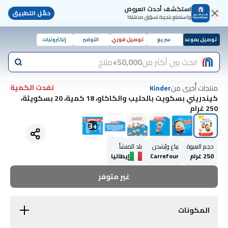
استكشف أحدث العروض
حمّل التطبيق
واستمتع بتجربة تسوّق مذهلة!
توصيل بموعد
سريع
توصيل فوري
التوفير
إلكترونيات
ابحث بين أكثر من
50,000+
منتج
نفدت الكمية
منتجات أُخرى من
Kinder
كيندريني بسكويت بالحليب والكاكاو، 18 كمية، 20 بسكويتة،
250 غرام
3
+
حجم العبوة
يباع ويُشحن
بلد المنشأ
250 غرام
Carrefour
إيطاليا
غير متوفر
المكونات