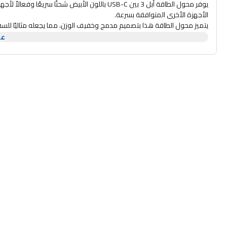
الأجهزة الأخرى المتوافقة بسرعة.
يتميز محول الطاقة هذا بتصميم مدمج وخفيف الوزن، مما يجعله مثاليًا للسفر
منفذ USB-C التوافق مع مجموعة واسعة من الأجهزة.
عر
على تشغيل أجهزتك وجاهزة للاستخدام مع هذا المحول عالي الجودة.