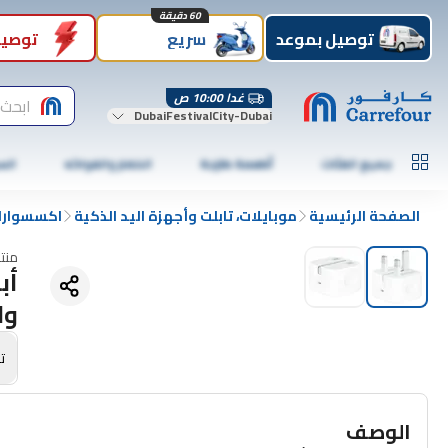
60 دقيقة
توصيل بموعد
سريع
توصيل
غدا 10:00 ص
ابحث 
DubaiFestivalCity-Dubai
جميع الفئات
أطعمة طازجة
الخضار والفواكه
الس
الصفحة الرئيسية
موبايلات، تابلت وأجهزة اليد الذكية
اكسسوارات
منت
وا
تص
الوصف