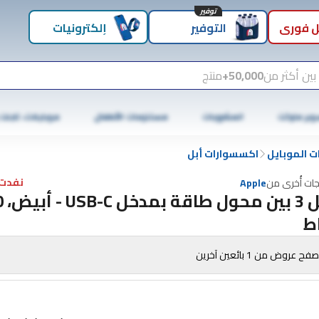
توفير
 فوري
التوفير
إلكترونيات
بين أكثر من
50,000+
منتج
وبر ماركت
المشروبات
مستلزمات الأطفال
موبايلات، تابلت
 الموبايل
اكسسوارات أبل
نفدت 
جات أُخرى من
Apple
أبل 3 بين
ط
فح عروض من 1 بائعين آخرين