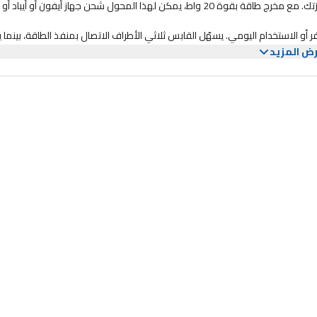
يوفر محول الطاقة أبل 3 بين USB-C باللون الأبيض شحنًا سريعًا وفعالاً لأجهزتك. مع مخرج طاقة بقوة 20 واط، يمكن لهذا المحول شحن جهاز أيفون أو أيباد أو
 أو الاستخدام اليومي. يسهّل القابس ثلاثي الأطراف الاتصال بمنفذ الطاقة، بينما
ض المزيد
سواء كنت في المنزل أو في المكتب أو أثناء التنقل، يوفر محول الطاقة أبل 3 بين USB-C حل شحن مناسبًا وموثوقًا لجميع أجهزتك. قل وداعًا للشحن ا