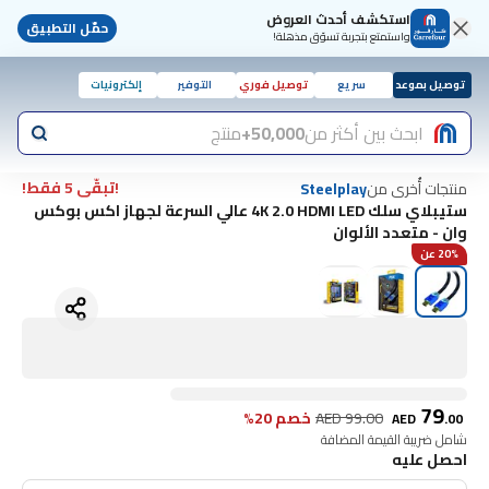
استكشف أحدث العروض
حمّل التطبيق
واستمتع بتجربة تسوّق مذهلة!
توصيل بموعد
سريع
توصيل فوري
التوفير
إلكترونيات
ابحث بين أكثر من
50,000+
منتج
!تبقّى 5 فقط!
منتجات أُخرى من
Steelplay
ستيبلاي سلك 4K 2.0 HDMI LED عالي السرعة لجهاز اكس بوكس
وان - متعدد الألوان
20% عن
79
99.00
AED
خصم 20%
AED
.
00
شامل ضريبة القيمة المضافة
احصل عليه