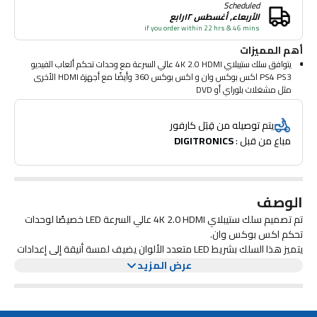
Scheduled
الأربعاء, أغسطس ١٢رابع
if you order within 22 hrs & 46 mins
أهم المميزات
يتوافق سلك ستيبلاي 4K 2.0 HDMI عالي السرعة مع وحدات تحكم ألعاب الفيديو
PS4 PS3 اكس بوكس وان و اكس بوكس 360 وأيضًا مع أجهزة HDMI الأخرى
مثل مشغلات بلوراي أو DVD
ذهبي موصلات مطلية لتحسين جودة الصوت/الفيديو
كابل HDMI عالي السرعة 2.0 مع إيثرنت
يتم توصيله من قِبَل كارفور
يتيح نقل فيديو النطاق الديناميكي العالي (HDR)
مباع من قبل : 
DIGITRONICS
عرض النطاق الترددي لأعلى إلى 18 غيغابايت في الثانية
4K بسرعة 50/60 (2160 بكسل) وهو ما يمثل 4 أضعاف وضوح دقة الفيديو
1080 بكسل/60
ما يصل إلى 32 قناة صوتية لتجربة صوتية غامرة متعددة الأبعاد< /li>
تردد عينة صوت يصل إلى 1536 كيلو هرتز للحصول على أعلى دقة صوتية
الوصف
دعم نسبة العرض إلى الارتفاع للفيديو المسرحي 21:9 ذات الزاوية العريضة
المزامنة الديناميكية للفيديو و التدفقات الصوتية
تم تصميم سلك ستيبلاي 4K 2.0 HDMI عالي السرعة LED خصيصًا لوحدات
تحكم اكس بوكس وان.
يتميز هذا السلك بشريط LED متعدد الألوان يضيف لمسة أنيقة إلى إعدادات
الألعاب الخاصة بك. مع دعم دقة 4K ونقل البيانات عالي السرعة، يضمن هذا
عرض المزيد
السلك تجربة ألعاب واضحة وسلسة.
يوفر البناء المتين والموصلات المطلية بالذهب اتصالاً موثوقًا به وأداءً
طويل الأمد. قم بترقية تجربة الألعاب الخاصة بك مع سلك ستيبلاي 4K 2.0