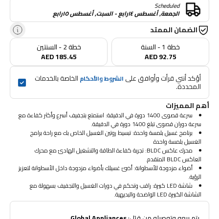
Scheduled
الجمعة, أغسطس ١٤رابع - السبت, أغسطس ١٥رابع
الضمان الممتد
خطة 1 - السنة
خطة 2 - السنتين
AED 185.45
AED 92.75
أؤكد أنني قرأت وأوافق على 
 الخاصة بالخدمات 
الشروط والأحكام
المحددة.
أهم المميزات
سرعة قصوى 1400 دورة في الدقيقة: استمتع بتجفيف أسرع وأكثر كفاءة مع
سرعة دوران قصوى تبلغ 1400 دورة في الدقيقة.
برنامج غسيل بلمسة واحدة: تبسيط روتين الغسيل الخاص بك مع راحة برامج
الغسيل بلمسة واحدة
محرك عاكس BLDC: تجربة كفاءة الطاقة والتشغيل الهادئ مع محرك
العاكس BLDC المتقدم.
أضواء مزدوجة للأسطوانة: أضئ غسيلك بأضواء مزدوجة داخل الأسطوانة لتعزيز
الرؤية.
شاشة LED كبيرة: راقب وتحكم في دورات الغسيل والتجفيف بسهولة مع
الشاشة الكبيرة LED الواضحة والبديهية.
 يتم بيعه وتوصيله من قِبَل: 
Global Appliances