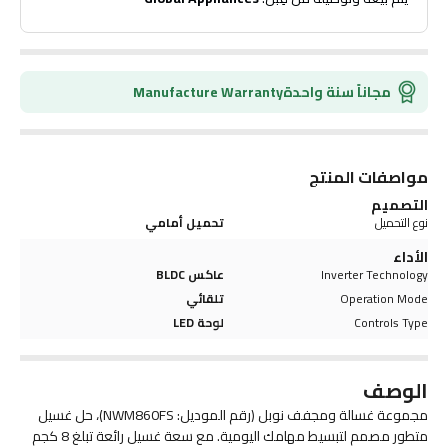
مجاناً سنة واحدة
Manufacture Warranty
مواصفات المنتج
التصميم
نوع التحميل
تحميل أمامي
الأداء
Inverter Technology
عاكس BLDC
Operation Mode
تلقائي
Controls Type
لوحة LED
الوصف
مجموعة غسالة ومجفف نوبل (رقم الموديل: NWM860FS)، حل غسيل
متطور مصمم لتبسيط مهامك اليومية. مع سعة غسيل رائعة تبلغ 8 كجم