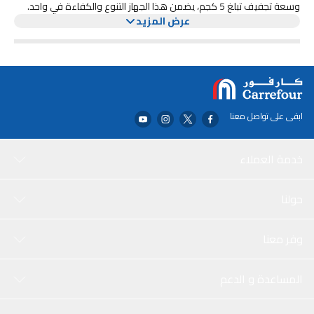
وسعة تجفيف تبلغ 5 كجم، يضمن هذا الجهاز التنوع والكفاءة في واحد.
عرض المزيد
تتيح السرعة القصوى 1400 دورة في الدقيقة تجفيفًا أسرع وأكثر فعالية،
بينما يوفر محرك العاكس BLDC كفاءة في استهلاك الطاقة وتشغيلًا
هادئًا. يتميز بتصميم نحيف للغاية يوفر المساحة مع لوحة كلاسيكية وباب
كبير بعرض 52 سم مزين بخط فضي، يضيف NWM860FS لمسة من الأناقة
إلى مساحة الغسيل الخاصة بك. تسهل الشاشة الكبيرة LED اختيار البرامج
والمراقبة، بينما يوفر برنامج الغسيل بلمسة واحدة الراحة في متناول يدك.
أضئ غسيلك بأضواء مزدوجة داخل الأسطوانة لتعزيز الرؤية. بوزن 60 كجم،
ابقى على تواصل معنا
تعد هذه المجموعة من الغسالة والمجفف إضافة قوية وأنيقة إلى
منزلك. قم بترقية تجربة الغسيل الخاصة بك مع التزام نوبل بالجودة والابتكار.
خدمة العملاء
حولنا
وفر معنا
المساعدة و الدعم