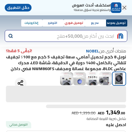
استكشف أحدث العروض
حمّل التطبيق
واستمتع بتجربة تسوّق مذهلة!
توصيل بموعد
سريع
توصيل فوري
التوفير
إلكترونيات
ابحث بين أكثر من
50,000+
منتج
!تبقّى 5 فقط!
منتجات أُخرى من
NOBEL
نوبل 8 كجم تحميل أمامي، سعة تجفيف 5 كجم مع 100٪ تجفيف
تلقائي بالكامل، 1400 دورة في الدقيقة، شاشة LED، محرك
عاكس BLDC، مجموعة غسالة ومجفف NWM860FS فضي داكن
1,349
AED
1,399.00
AED
.
00
شامل ضريبة القيمة المضافة
احصل عليه
التوصيل مجاني