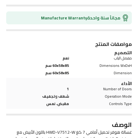
مجاناً سنة واحدة
Manufacture Warranty
مواصفات المنتج
التصميم
مفصل الباب
نعم
Dimensions WxDxH
60x58x85 سم
Dimension
60x58x85 سم
الأداء
1
Number of Doors
Operation Mode
شطف وتجفيف
Controls Type
مقبض، لمس
الوصف
غسالة هوفر تحميل أمامي 7 كغ HWD-V7512-W باللون الأبيض مع