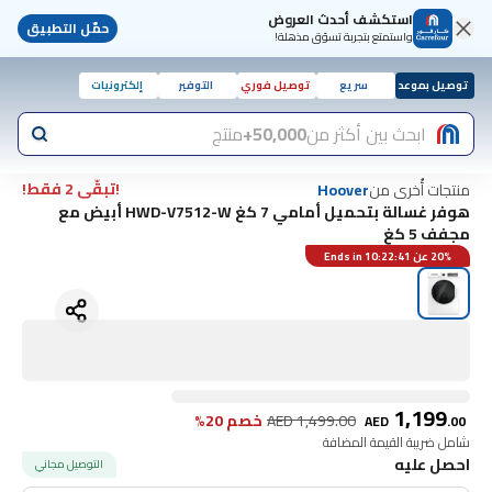
استكشف أحدث العروض
حمّل التطبيق
واستمتع بتجربة تسوّق مذهلة!
توصيل بموعد
سريع
توصيل فوري
التوفير
إلكترونيات
ابحث بين أكثر من
50,000+
منتج
!تبقّى 2 فقط!
منتجات أُخرى من
Hoover
هوفر غسالة بتحميل أمامي 7 كغ HWD-V7512-W أبيض مع
مجفف 5 كغ
20% عن Ends in 10:22:41
1,199
1,499.00
AED
خصم 20%
AED
.
00
شامل ضريبة القيمة المضافة
احصل عليه
التوصيل مجاني