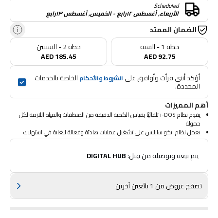
Scheduled
الأربعاء, أغسطس ١٢رابع - الخميس, أغسطس ١٣رابع
الضمان الممتد
خطة 1 - السنة
خطة 2 - السنتين
AED 185.45
AED 92.75
أؤكد أنني قرأت وأوافق على 
 الخاصة بالخدمات 
الشروط والأحكام
المحددة.
أهم المميزات
يقوم نظام i-DOS تلقائيًا بقياس الكمية الدقيقة من المنظفات والمياه اللازمة لكل
حمولة
يعمل نظام ايكو سايلنس على تشغيل عمليات هادئة وفعالة للغاية في استهلاك
الطاقة
تم تطويره خصيصًا من أجل احتياجات مرضى الحساسية والبشرة الحساسة
 يتم بيعه وتوصيله من قِبَل: 
DIGITAL HUB
يحتوي على قفل أمان للأطفال ويتكون من 15 برنامج بسرعة 1200 دورة في
الدقيقة
تصفح عروض من 1 بائعين آخرين