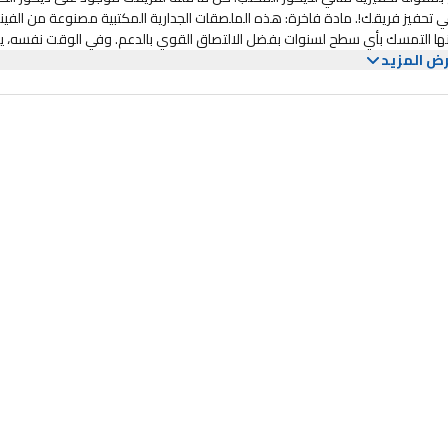
ي تحفيز فريقك!. مادة فاخرة: هذه الملصقات الجدارية المكتبية مصنوعة من الفين
يمكنها التمسك بأي سطح لسنوات بفضل الالتصاق القوي بالدعم. وفي الوقت نفسه، 
ض المزيد
تشمل العبوة: سوف تحصل على مجموعة من الملصقات الجدارية، بما في ذلك مقولة
تحفيزية عند دخولك إلى هذا المكتب وطيور الشجرة. ملصقات جدارية مقتبسة عن التحفيز تقريبًا. حجم الورقة 11.8 × 35.5 بوصة، عند الانتهاء .6
ر والصق: ملصقات الحائط المكتبية لدينا سهلة التقشير من الورقة. خطوات تركيب
 مسبقًا، يمكنك تصميم الأشكال وتأثير العرض الإجمالي من خلال فكرتك الخاصة. تن
قات على الأسطح الصلبة والناعمة مثل الجدران، والسيراميك، والزجاج، والمرايا،
تشفيات، والمدرسة، والشركة، وصالة الألعاب الرياضية، وغيرها من الأماكن، يمكنك أي