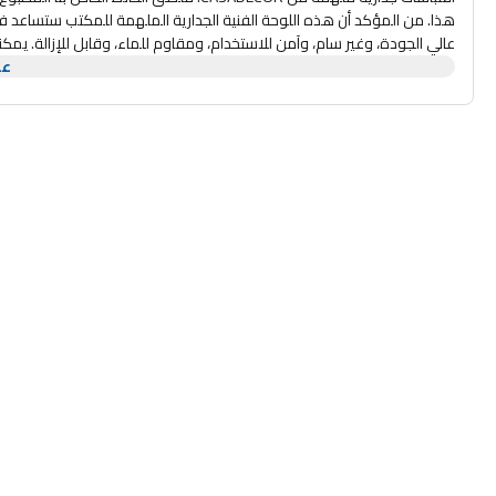
هذا. من المؤكد أن هذه اللوحة الفنية الجدارية الملهمة للمكتب ستساعد ف
عالي الجودة، وغير سام، وآمن للاستخدام، ومقاوم للماء، وقابل للإزالة. 
عر
إزالة ملصقات الحائط المكتبية هذه بسهولة دون ترك أي فوضى أو بقايا. 
يمكن لديكور حائط المكتب الجميل تغيير مشهد الفضاء وتحويل أي غرفة. قش
مع لمسة نهائية قابلة للتقشير، ملصقات ديكور الحائط الإيجابية هذه جاهزة
معظم الأماكن: يمكن لصق الكلمات الإيجابية لمكتبنا التي تقول ملصقات الملص
والأبواب، والأثاث، والمعادن، والنوافذ، وما إلى ذلك، مناسبة للمكتب، والمس
وضعها في المنزل لتحفيز نفسك. ملون. كاساديكور.