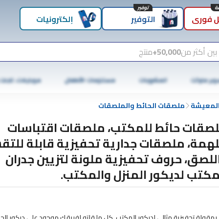
توفير
 فوري
التوفير
إلكترونيات
بين أكثر من
50,000+
منتج
وبر ماركت
المشروبات
مستلزمات الأطفال
موبايلات، تابلت
المعيشة
ملصقات الحائط والملصقات
صقات حائط للمكتب، ملصقات اقتباسات
همة، ملصقات جدارية تحفيزية قابلة للتق
للصق، حروف تحفيزية ملونة لتزيين جدران
مكتب لديكور المنزل والمكتب.
 الحائط الخاص بنا المطبوع بمقولة تحفيزية مثالي لديكور المكتب. كل ما قلته لفريقك موجود على ديكور الح