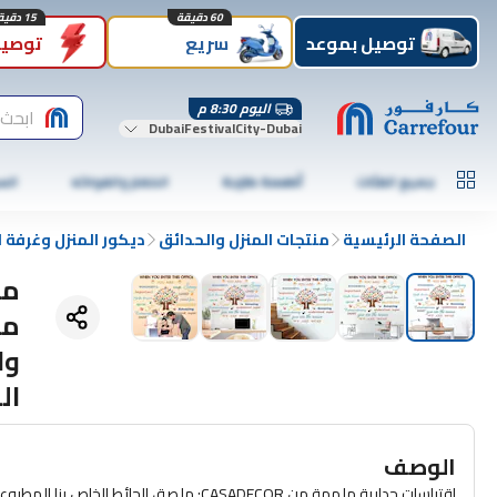
60 دقيقة
15 دقيقة
توصيل بموعد
سريع
توصيل
اليوم 8:30 م
ابحث 
DubaiFestivalCity-Dubai
جميع الفئات
أطعمة طازجة
الخضار والفواكه
الس
الصفحة الرئيسية
منتجات المنزل والحدائق
ديكور المنزل وغرفة 
مل
مل
وا
ال
الوصف
اقتباسات جدارية ملهمة من CASADECOR: ملصق