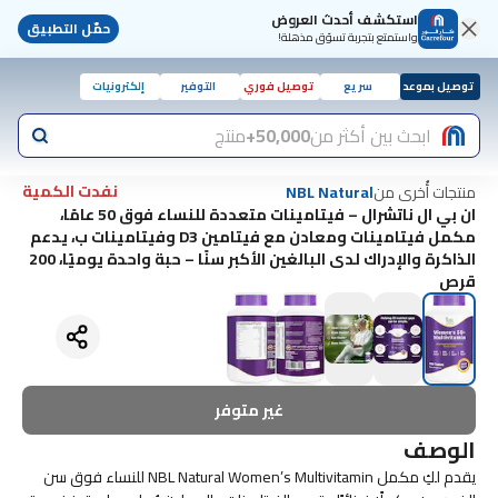
استكشف أحدث العروض
حمّل التطبيق
واستمتع بتجربة تسوّق مذهلة!
توصيل بموعد
سريع
توصيل فوري
التوفير
إلكترونيات
ابحث بين أكثر من
50,000+
منتج
نفدت الكمية
منتجات أُخرى من
NBL Natural
ان بي ال ناتشرال – فيتامينات متعددة للنساء فوق 50 عامًا،
مكمل فيتامينات ومعادن مع فيتامين D3 وفيتامينات ب، يدعم
الذاكرة والإدراك لدى البالغين الأكبر سنًا – حبة واحدة يوميًا، 200
قرص
غير متوفر
الوصف
يقدم لكِ مكمل NBL Natural Women’s Multivitamin للنساء فوق سن