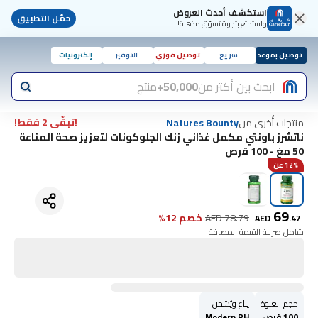
استكشف أحدث العروض
حمّل التطبيق
واستمتع بتجربة تسوّق مذهلة!
توصيل بموعد
سريع
توصيل فوري
التوفير
إلكترونيات
ابحث بين أكثر من
50,000+
منتج
!تبقّى 2 فقط!
منتجات أُخرى من
Natures Bounty
ناتشرز باونتي مكمل غذاني زنك الجلوكونات لتعزيز صحة المناعة
50 مغ - 100 قرص
12% عن
69
78.79
AED
خصم 12%
AED
.
47
شامل ضريبة القيمة المضافة
حجم العبوة
يباع ويُشحن
100 قرص.
Modern PH