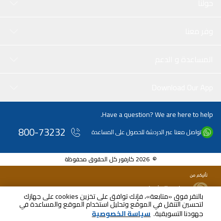
حولنا
وفر معنا
المساعدة و الدعم
Download Our App
Have a question? We are here to help.
800-73232
تواصل معنا عبر الدردشة للحصول على المساعدة
© 2026 كارفور كل الحقوق محفوظة
بالنقر فوق «متابعة»، فإنك توافق على تخزين cookies على جهازك
لتحسين التنقل في الموقع وتحليل استخدام الموقع والمساعدة في
Scheduled
جهودنا التسويقية.
سياسة الخصوصية
الأربعاء, أغسطس ١٢رابع